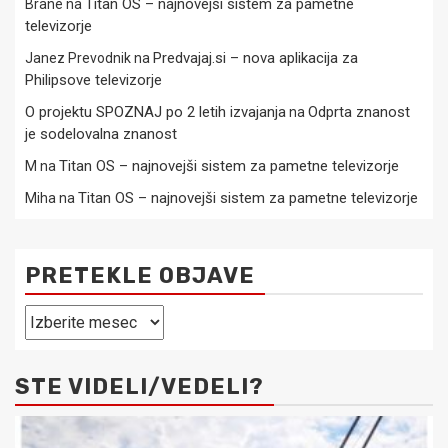
Titan OS – najnovejši sistem za pametne
Brane
na
televizorje
Predvajaj.si – nova aplikacija za
Janez Prevodnik
na
Philipsove televizorje
O projektu SPOZNAJ po 2 letih izvajanja
Odprta znanost
na
je sodelovalna znanost
Titan OS – najnovejši sistem za pametne televizorje
M
na
Titan OS – najnovejši sistem za pametne televizorje
Miha
na
PRETEKLE OBJAVE
Pretekle
objave
STE VIDELI/VEDELI?