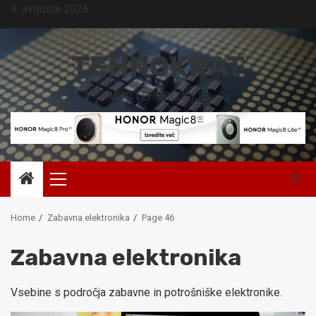
Skip
9. avgusta 2026
to
content
TEHNOKRAT
MOČ TEHNOLOGIJE.
Primary
Menu
Home
Zabavna elektronika
Page 46
Zabavna elektronika
Vsebine s področja zabavne in potrošniške elektronike.