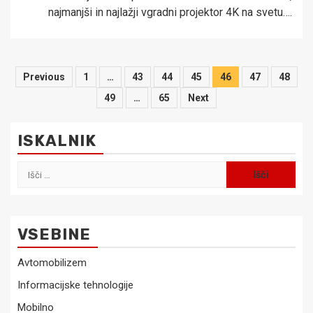
najmanjši in najlažji vgradni projektor 4K na svetu….
Številčenje
Previous
1
…
43
44
45
46
47
48
prispevkov
49
…
65
Next
ISKALNIK
Išči:
VSEBINE
Avtomobilizem
Informacijske tehnologije
Mobilno