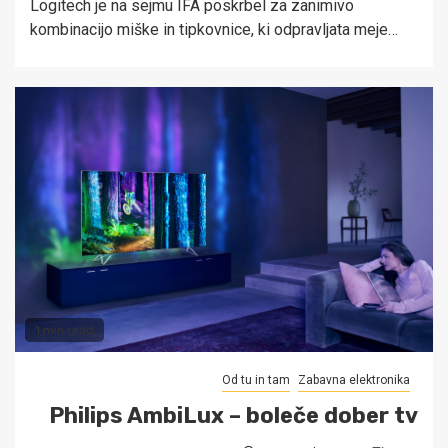
Logitech je na sejmu IFA poskrbel za zanimivo
kombinacijo miške in tipkovnice, ki odpravljata meje…
1 min read
Od tu in tam
Zabavna elektronika
Philips AmbiLux – boleče dober tv