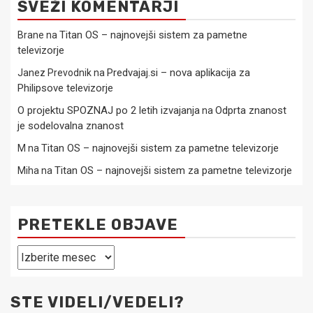
SVEŽI KOMENTARJI
Titan OS – najnovejši sistem za pametne
Brane
na
televizorje
Predvajaj.si – nova aplikacija za
Janez Prevodnik
na
Philipsove televizorje
O projektu SPOZNAJ po 2 letih izvajanja
Odprta znanost
na
je sodelovalna znanost
Titan OS – najnovejši sistem za pametne televizorje
M
na
Titan OS – najnovejši sistem za pametne televizorje
Miha
na
PRETEKLE OBJAVE
Pretekle
objave
STE VIDELI/VEDELI?