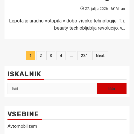
27. julija 2026
Miran
Lepota je uradno vstopila v dobo visoke tehnologije. T. i.
beauty tech obljublja revolucijo, v…
Številčenje
1
2
3
4
…
221
Next
prispevkov
ISKALNIK
Išči:
VSEBINE
Avtomobilizem