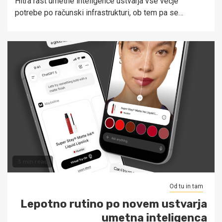
Hitra rast umetne inteligence ustvarja vse večje
potrebe po računski infrastrukturi, ob tem pa se…
3 min read
Od tu in tam
Lepotno rutino po novem ustvarja
umetna inteligenca