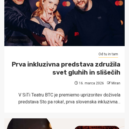
7 min read
Od tu in tam
Prva inkluzivna predstava združila
svet gluhih in slišečih
16. marca 2026
Miran
V SiTi Teatru BTC je premierno uprizoritev doživela
predstava Sto pa roka!, prva slovenska inkluzivna…