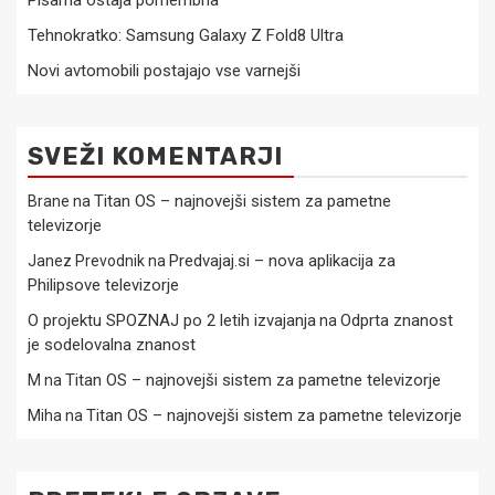
Pisarna ostaja pomembna
Tehnokratko: Samsung Galaxy Z Fold8 Ultra
Novi avtomobili postajajo vse varnejši
SVEŽI KOMENTARJI
Titan OS – najnovejši sistem za pametne
Brane
na
televizorje
Predvajaj.si – nova aplikacija za
Janez Prevodnik
na
Philipsove televizorje
O projektu SPOZNAJ po 2 letih izvajanja
Odprta znanost
na
je sodelovalna znanost
Titan OS – najnovejši sistem za pametne televizorje
M
na
Titan OS – najnovejši sistem za pametne televizorje
Miha
na