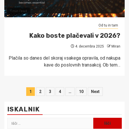
1 min read
Od tu in tam
Kako boste plačevali v 2026?
4. decembra 2025
Miran
Plačila so danes del skoraj vsakega opravila, od nakupa
kave do poslovnih transakcij. Ob tem…
Številčenje
1
2
3
4
…
10
Next
prispevkov
ISKALNIK
Išči: