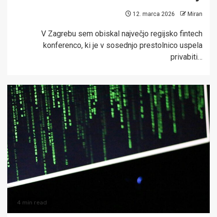
12. marca 2026
Miran
V Zagrebu sem obiskal največjo regijsko fintech
konferenco, ki je v sosednjo prestolnico uspela
privabiti…
4 min read