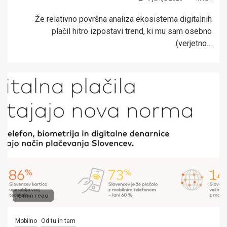
Že relativno površna analiza ekosistema digitalnih
plačil hitro izpostavi trend, ki mu sam osebno
(verjetno…
6 min read
Mobilno
Od tu in tam