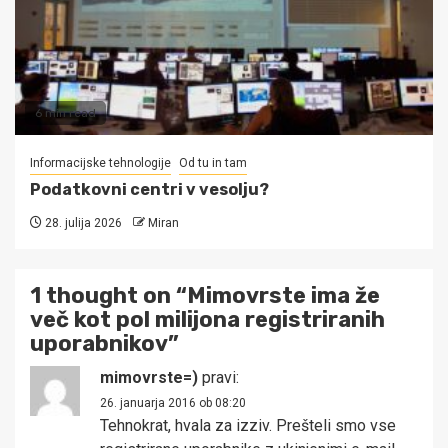
6 min read
Informacijske tehnologije
Od tu in tam
Podatkovni centri v vesolju?
28. julija 2026
Miran
1 thought on “
Mimovrste ima že
več kot pol milijona registriranih
uporabnikov
”
mimovrste=)
pravi:
26. januarja 2016 ob 08:20
Tehnokrat, hvala za izziv. Prešteli smo vse