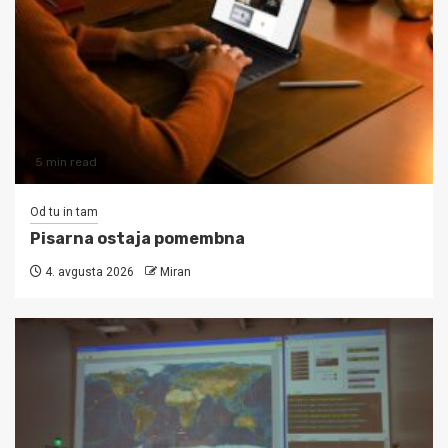
5 min read
Od tu in tam
Pisarna ostaja pomembna
4. avgusta 2026
Miran