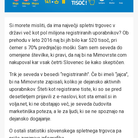
Si morete misliti, da ima največji spletni trgovec v
državi več kot pol milijona registriranih uporabnikov? Ob
prehodu v leto 2016 naj bi jih bilo kar 520 tisoč, pri
čemer s 70% prednjačijo moški. Sam sem seveda do
omenjene številke, ki pravi, da naj bi na Mimovrste.com
nakupoval kar vsak četrti Slovenec še kako skeptičen.
Trik je seveda v besedi “registriranih”. Če bi imeli “jajca”,
bi na Mimovrste zapisali, koliko je dejansko aktivnih
uporabnikov. Šteti kot registirane tiste, ki so se pred
desetletjem prijavili z e-naslovi, kot sta email.si in
volja.net, ki ne obstajajo več, je seveda čudovita
marketinška poteza, a le za ljudi, ki se ne spoznajo na
dejansko dogajanje.
O ostali statistiki slovenskega spletnega trgovca pa