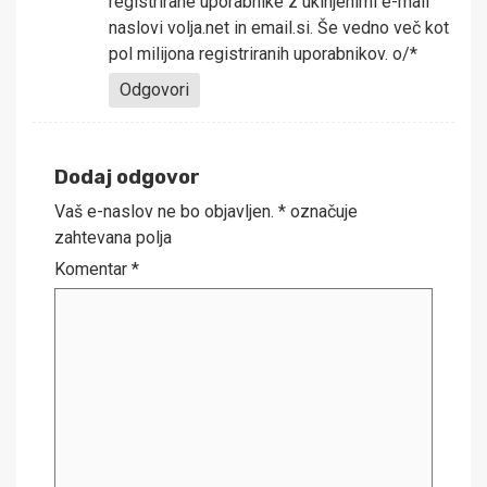
registrirane uporabnike z ukinjenimi e-mail
naslovi volja.net in email.si. Še vedno več kot
pol milijona registriranih uporabnikov. o/*
Odgovori
Dodaj odgovor
Vaš e-naslov ne bo objavljen.
*
označuje
zahtevana polja
Komentar
*