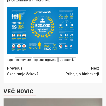
priča zanimiva infografika.
mimovrste
spletna trgovina
uporabniki
Tags:
Post
Previous
Next
Skeniranje čekov?
Prihajajo biohekerji
navigation
VEČ NOVIC