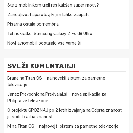
Ste z mobilnikom ujeli res kakšen super motiv?
Zanesljivost aparatov, ki jim lahko zaupate
Pisarna ostaja pomembna
Tehnokratko: Samsung Galaxy Z Fold8 Ultra
Novi avtomobili postajajo vse varnejši
SVEŽI KOMENTARJI
Titan OS – najnovejši sistem za pametne
Brane
na
televizorje
Predvajaj.si – nova aplikacija za
Janez Prevodnik
na
Philipsove televizorje
O projektu SPOZNAJ po 2 letih izvajanja
Odprta znanost
na
je sodelovalna znanost
Titan OS – najnovejši sistem za pametne televizorje
M
na