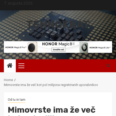
Skip
7. avgusta 2026
to
content
TEHNOKRAT
MOČ TEHNOLOGIJE.
Primary
Menu
Home
Mimovrste ima že več kot pol milijona registriranih uporabnikov
Od tu in tam
Mimovrste ima že več