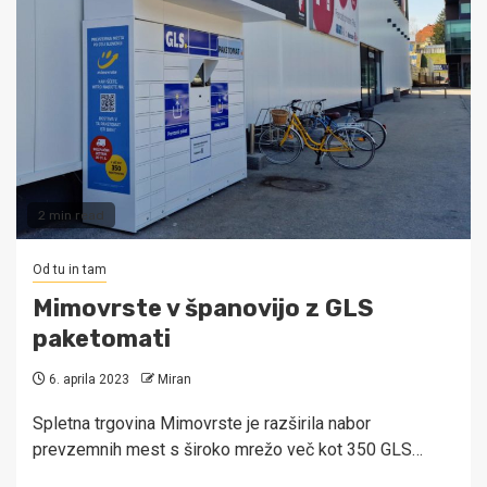
2 min read
Od tu in tam
Mimovrste v španovijo z GLS
paketomati
6. aprila 2023
Miran
Spletna trgovina Mimovrste je razširila nabor
prevzemnih mest s široko mrežo več kot 350 GLS…