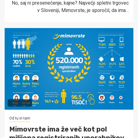
No, saj ni presenečenje, kajne? Največji spletni trgovec
v Sloveniji, Mimovrste, je sporočil, da ima…
1 min read
Od tu in tam
Mimovrste ima že več kot pol
milijona registriranih uporabnikov