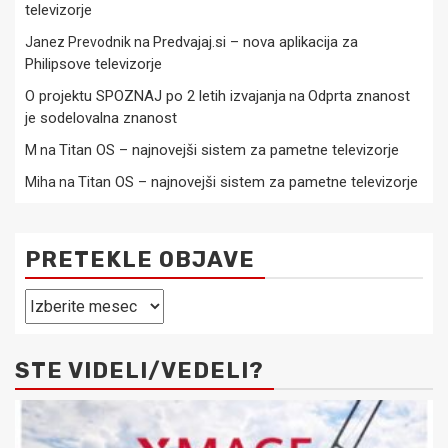
televizorje
Predvajaj.si – nova aplikacija za
Janez Prevodnik
na
Philipsove televizorje
O projektu SPOZNAJ po 2 letih izvajanja
Odprta znanost
na
je sodelovalna znanost
Titan OS – najnovejši sistem za pametne televizorje
M
na
Titan OS – najnovejši sistem za pametne televizorje
Miha
na
PRETEKLE OBJAVE
Pretekle
objave
STE VIDELI/VEDELI?