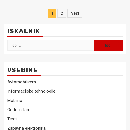
Številčenje
1
2
Next
prispevkov
ISKALNIK
Išči:
VSEBINE
Avtomobilizem
Informacijske tehnologije
Mobilno
Od tu in tam
Testi
Zabavna elektronika