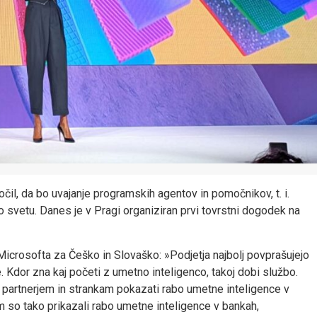
il, da bo uvajanje programskih agentov in pomočnikov, t. i.
o svetu. Danes je v Pragi organiziran prvi tovrstni dogodek na
Microsofta za Češko in Slovaško: »Podjetja najbolj povprašujejo
. Kdor zna kaj početi z umetno inteligenco, takoj dobi službo.
 partnerjem in strankam pokazati rabo umetne inteligence v
so tako prikazali rabo umetne inteligence v bankah,