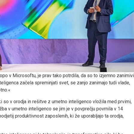
po v Microsoftu, je prav tako potrdila, da so to izjemno zanimivi
teligenca začela spreminjati svet, se zanjo zanimajo tudi vlade,
otno.«
ki so v orodja in rešitve z umetno inteligenco vložila med prvimi,
žba v umetno inteligenco se jim je v povprečju povrnila v 14
odjetij produktivnost zaposlenih, ki že uporabljajo ta orodja,