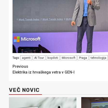
agenti
AI Tour
kopiloti
Microsoft
Praga
tehnologija
Tags:
Post
Previous
Elektrika iz hrvaškega vetra v GEN-I
navigation
VEČ NOVIC