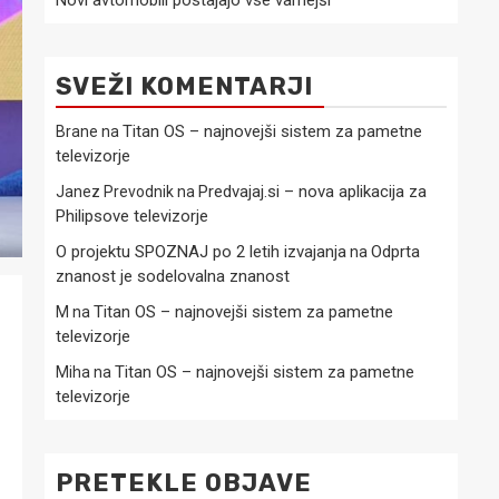
Novi avtomobili postajajo vse varnejši
SVEŽI KOMENTARJI
Titan OS – najnovejši sistem za pametne
Brane
na
televizorje
Predvajaj.si – nova aplikacija za
Janez Prevodnik
na
Philipsove televizorje
O projektu SPOZNAJ po 2 letih izvajanja
Odprta
na
znanost je sodelovalna znanost
Titan OS – najnovejši sistem za pametne
M
na
televizorje
Titan OS – najnovejši sistem za pametne
Miha
na
televizorje
PRETEKLE OBJAVE