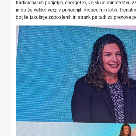
tradicionalnih podjetjih, energetiki, vojski in ministrstvu 
in bo še veliko večji v prihodnjih mesecih in letih. Trenu
boljše izkušnje zaposlenih in strank pa tudi za prenove po