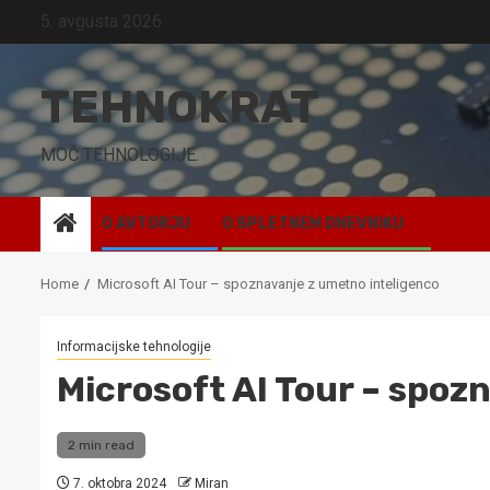
Skip
5. avgusta 2026
to
content
TEHNOKRAT
MOČ TEHNOLOGIJE.
O AVTORJU
O SPLETNEM DNEVNIKU
Home
Microsoft AI Tour – spoznavanje z umetno inteligenco
Informacijske tehnologije
Microsoft AI Tour – spoz
2 min read
7. oktobra 2024
Miran