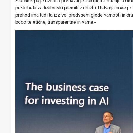
Stachnik pa je uvodno predavanje zaključil z mislijo: »Umet
poskrbela za tektonski premik v družbi. Ustvarja nove pos
prehod ima tudi ta izzive, predvsem glede varnosti in dr
bodo te etične, transparentne in varne.«