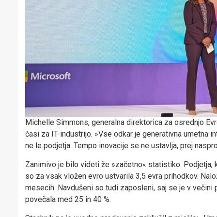
Michelle Simmons, generalna direktorica za osrednjo Evro
časi za IT-industrijo. »Vse odkar je generativna umetna in
ne le podjetja. Tempo inovacije se ne ustavlja, prej naspr
Zanimivo je bilo videti že »začetno« statistiko. Podjetja, 
so za vsak vložen evro ustvarila 3,5 evra prihodkov. Nalo
mesecih. Navdušeni so tudi zaposleni, saj se je v večini p
povečala med 25 in 40 %.