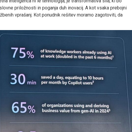
na inteligenca ni le tehnologija, je transformativa sila, ki bo
lovne priložnosti in poganja duh inovacij. A kot vsaka prebojni
užbenih vprašanj. Kot ponudnik rešitev moramo zagotoviti, da