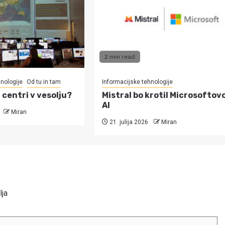
2 min read
nologije
Od tu in tam
Informacijske tehnologije
centri v vesolju?
Mistral bo krotil Microsoftov
AI
Miran
21. julija 2026
Miran
lja