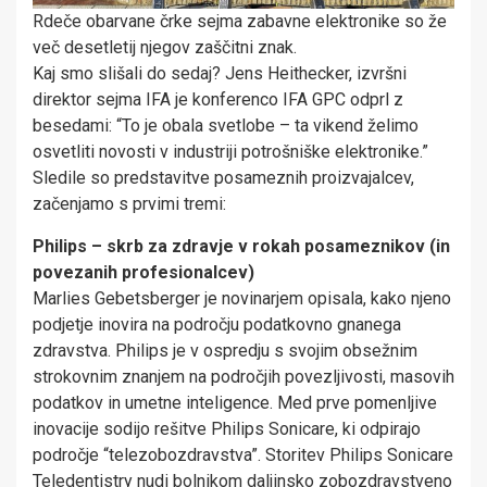
Rdeče obarvane črke sejma zabavne elektronike so že
več desetletij njegov zaščitni znak.
Kaj smo slišali do sedaj? Jens Heithecker, izvršni
direktor sejma IFA je konferenco IFA GPC odprl z
besedami: “To je obala svetlobe – ta vikend želimo
osvetliti novosti v industriji potrošniške elektronike.”
Sledile so predstavitve posameznih proizvajalcev,
začenjamo s prvimi tremi:
Philips – skrb za zdravje v rokah posameznikov (in
povezanih profesionalcev)
Marlies Gebetsberger je novinarjem opisala, kako njeno
podjetje inovira na področju podatkovno gnanega
zdravstva. Philips je v ospredju s svojim obsežnim
strokovnim znanjem na področjih povezljivosti, masovih
podatkov in umetne inteligence. Med prve pomenljive
inovacije sodijo rešitve Philips Sonicare, ki odpirajo
področje “telezobozdravstva”. Storitev Philips Sonicare
Teledentistry nudi bolnikom daljinsko zobozdravstveno