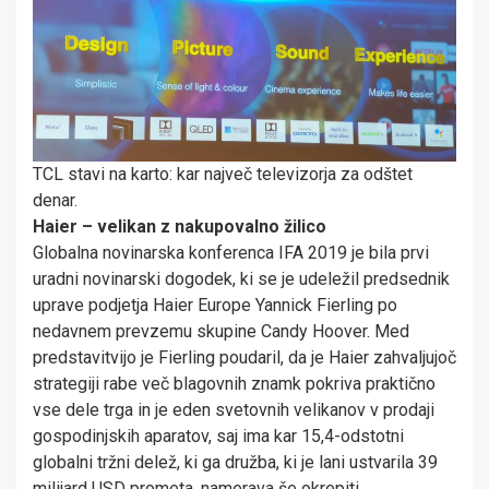
TCL stavi na karto: kar največ televizorja za odštet
denar.
Haier – velikan z nakupovalno žilico
Globalna novinarska konferenca IFA 2019 je bila prvi
uradni novinarski dogodek, ki se je udeležil predsednik
uprave podjetja Haier Europe Yannick Fierling po
nedavnem prevzemu skupine Candy Hoover. Med
predstavitvijo je Fierling poudaril, da je Haier zahvaljujoč
strategiji rabe več blagovnih znamk pokriva praktično
vse dele trga in je eden svetovnih velikanov v prodaji
gospodinjskih aparatov, saj ima kar 15,4-odstotni
globalni tržni delež, ki ga družba, ki je lani ustvarila 39
milijard USD prometa, namerava še okrepiti.