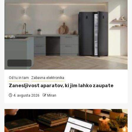
3 min read
Od tu in tam
Zabavna elektronika
Zanesljivost aparatov, ki jim lahko zaupate
4. avgusta 2026
Miran