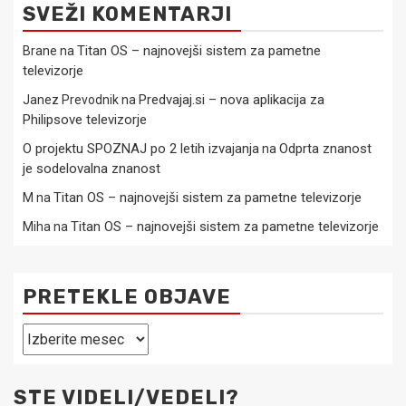
SVEŽI KOMENTARJI
Titan OS – najnovejši sistem za pametne
Brane
na
televizorje
Predvajaj.si – nova aplikacija za
Janez Prevodnik
na
Philipsove televizorje
O projektu SPOZNAJ po 2 letih izvajanja
Odprta znanost
na
je sodelovalna znanost
Titan OS – najnovejši sistem za pametne televizorje
M
na
Titan OS – najnovejši sistem za pametne televizorje
Miha
na
PRETEKLE OBJAVE
Pretekle
objave
STE VIDELI/VEDELI?