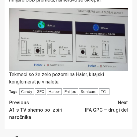
Tekmeci so že zelo pozorni na Haier, kitajski
konglomerat je v naletu.
Candy
GPC
Haieer
Philips
Sonicare
TCL
Tags:
Post
Previous
Next
A1 s TV shemo po izbiri
IFA GPC – drugi del
navigation
naročnika