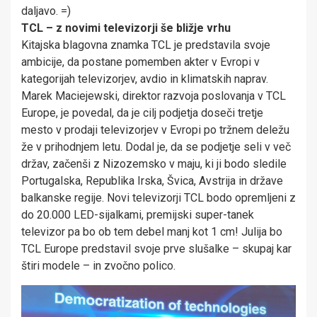
daljavo. =)
TCL – z novimi televizorji še bližje vrhu
Kitajska blagovna znamka TCL je predstavila svoje
ambicije, da postane pomemben akter v Evropi v
kategorijah televizorjev, avdio in klimatskih naprav.
Marek Maciejewski, direktor razvoja poslovanja v TCL
Europe, je povedal, da je cilj podjetja doseči tretje
mesto v prodaji televizorjev v Evropi po tržnem deležu
že v prihodnjem letu. Dodal je, da se podjetje seli v več
držav, začenši z Nizozemsko v maju, ki ji bodo sledile
Portugalska, Republika Irska, Švica, Avstrija in države
balkanske regije. Novi televizorji TCL bodo opremljeni z
do 20.000 LED-sijalkami, premijski super-tanek
televizor pa bo ob tem debel manj kot 1 cm! Julija bo
TCL Europe predstavil svoje prve slušalke – skupaj kar
štiri modele – in zvočno polico.