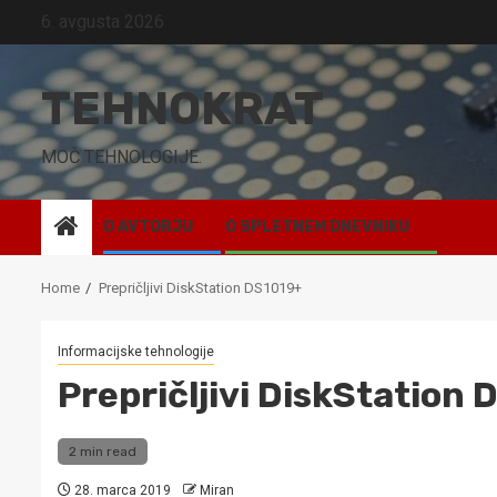
Skip
6. avgusta 2026
to
content
TEHNOKRAT
MOČ TEHNOLOGIJE.
O AVTORJU
O SPLETNEM DNEVNIKU
Home
Prepričljivi DiskStation DS1019+
Informacijske tehnologije
Prepričljivi DiskStation
2 min read
28. marca 2019
Miran