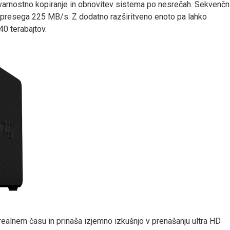
, varnostno kopiranje in obnovitev sistema po nesrečah. Sekvenčn
u presega 225 MB/s. Z dodatno razširitveno enoto pa lahko
0 terabajtov.
ealnem času in prinaša izjemno izkušnjo v prenašanju ultra HD