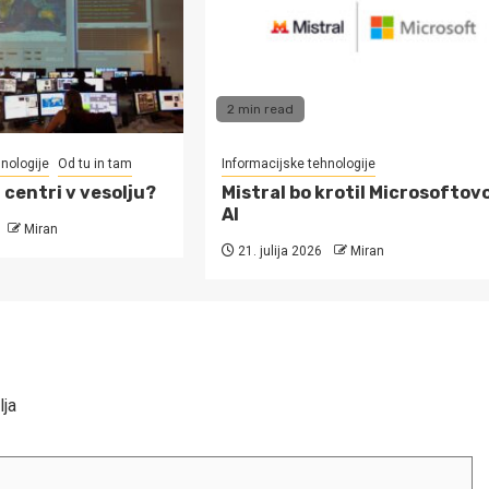
2 min read
nologije
Od tu in tam
Informacijske tehnologije
centri v vesolju?
Mistral bo krotil Microsoftov
AI
Miran
21. julija 2026
Miran
lja