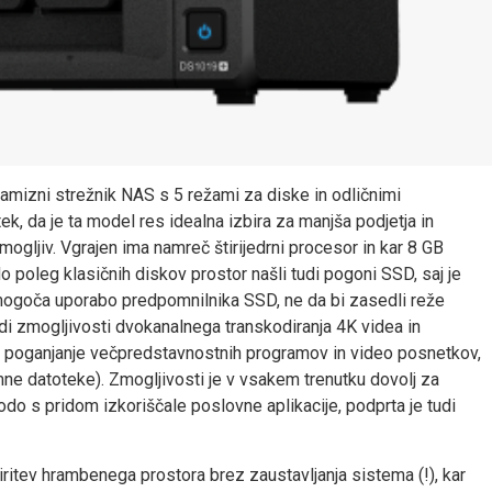
amizni strežnik NAS s 5 režami za diske in odličnimi
, da je ta model res idealna izbira za manjša podjetja in
gljiv. Vgrajen ima namreč štirijedrni procesor in kar 8 GB
do poleg klasičnih diskov prostor našli tudi pogoni SSD, saj je
goča uporabo predpomnilnika SSD, ne da bi zasedli reže
di zmogljivosti dvokanalnega transkodiranja 4K videa in
a poganjanje večpredstavnostnih programov in video posnetkov,
omne datoteke). Zmogljivosti je v vsakem trenutku dovolj za
do s pridom izkoriščale poslovne aplikacije, podprta je tudi
tev hrambenega prostora brez zaustavljanja sistema (!), kar