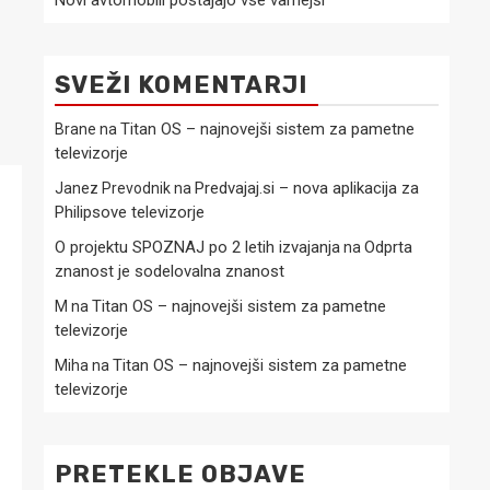
Novi avtomobili postajajo vse varnejši
SVEŽI KOMENTARJI
Titan OS – najnovejši sistem za pametne
Brane
na
televizorje
Predvajaj.si – nova aplikacija za
Janez Prevodnik
na
Philipsove televizorje
O projektu SPOZNAJ po 2 letih izvajanja
Odprta
na
znanost je sodelovalna znanost
Titan OS – najnovejši sistem za pametne
M
na
televizorje
Titan OS – najnovejši sistem za pametne
Miha
na
televizorje
PRETEKLE OBJAVE