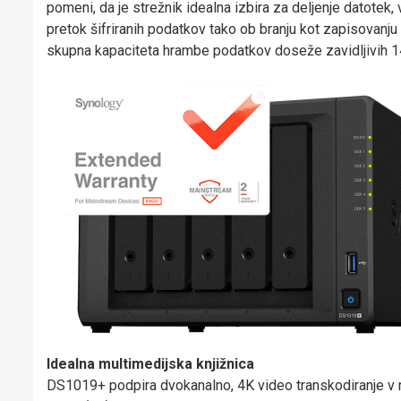
pomeni, da je strežnik idealna izbira za deljenje datotek
pretok šifriranih podatkov tako ob branju kot zapisovanj
skupna kapaciteta hrambe podatkov doseže zavidljivih 14
Idealna multimedijska knjižnica
DS1019+ podpira dvokanalno, 4K video transkodiranje v r