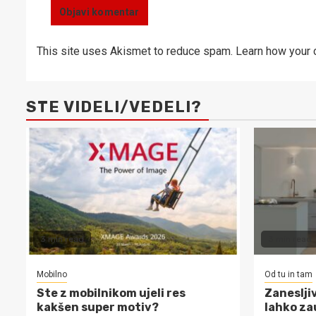
This site uses Akismet to reduce spam.
Learn how your 
STE VIDELI/VEDELI?
3 min read
3 min read
Mobilno
Od tu in tam
Ste z mobilnikom ujeli res
Zanesljiv
kakšen super motiv?
lahko za