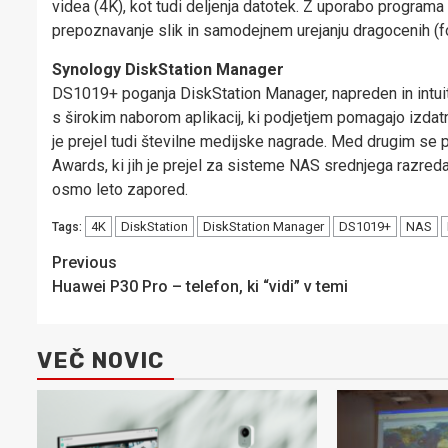
videa (4K), kot tudi deljenja datotek. Z uporabo program
prepoznavanje slik in samodejnem urejanju dragocenih (f
Synology DiskStation Manager
DS1019+ poganja DiskStation Manager, napreden in intuit
s širokim naborom aplikacij, ki podjetjem pomagajo izda
je prejel tudi številne medijske nagrade. Med drugim se 
Awards, ki jih je prejel za sisteme NAS srednjega razred
osmo leto zapored.
4K
DiskStation
DiskStation Manager
DS1019+
NAS
Tags:
Post
Previous
Huawei P30 Pro – telefon, ki “vidi” v temi
navigation
VEČ NOVIC