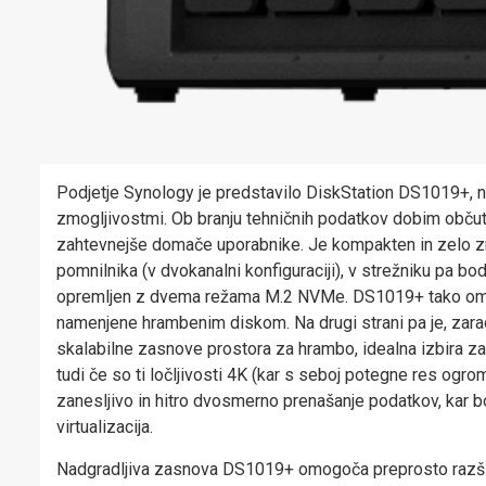
Podjetje Synology je predstavilo DiskStation DS1019+, n
zmogljivostmi. Ob branju tehničnih podatkov dobim občutek
zahtevnejše domače uporabnike. Je kompakten in zelo zmo
pomnilnika (v dvokanalni konfiguraciji), v strežniku pa bo
opremljen z dvema režama M.2 NVMe. DS1019+ tako omo
namenjene hrambenim diskom. Na drugi strani pa je, zara
skalabilne zasnove prostora za hrambo, idealna izbira z
tudi če so ti ločljivosti 4K (kar s seboj potegne res ogr
zanesljivo in hitro dvosmerno prenašanje podatkov, kar bo
virtualizacija.
Nadgradljiva zasnova DS1019+ omogoča preprosto razširi