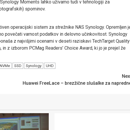
a Synology Moments lahko uživamo tudi v tehnologiji za
otografskih) spominov.
iven operacijski sistem za strežnike NAS Synology. Opremljen j
tno povečati varnost podatkov in delovno učinkovitost. Synology
ponaša z najvišjimi ocenami v deseti raziskavi TechTarget Quality
a, in z izborom PCMag Readers’ Choice Award, ki jo je prejel že
NVMe
SSD
Synology
UHD
Nex
Huawei FreeLace – brezžične slušalke za napredn