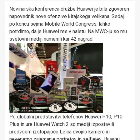
Novinarska konferenca družbe Huawei je bila zgovoren
napovednik nove ofenzive kitajskega velikana. Sedaj,
po koncu sejma Mobile World Congress, lahko
potrdimo, da je Huawei res v naletu. Na MWC-ju so mu
svetovni mediji namenili kar 42 nagrad.
Po globalni predstavitvi telefonov Huawei P10, P10
Plus in ure Huawei Watch 2 so mediji izpostavili
predvsem izstopajočo Leica dvojno kamero in
neverjetno zajemanje portretov in selfiejev. Huawei