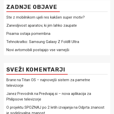
ZADNJE OBJAVE
Ste z mobilnikom ujeli res kakšen super motiv?
Zanesljivost aparatov, ki jim lahko zaupate
Pisarna ostaja pomembna
Tehnokratko: Samsung Galaxy Z Fold8 Ultra
Novi avtomobili postajajo vse varnejši
SVEŽI KOMENTARJI
Titan OS – najnovejši sistem za pametne
Brane
na
televizorje
Predvajaj.si – nova aplikacija za
Janez Prevodnik
na
Philipsove televizorje
O projektu SPOZNAJ po 2 letih izvajanja
Odprta znanost
na
je sodelovalna znanost