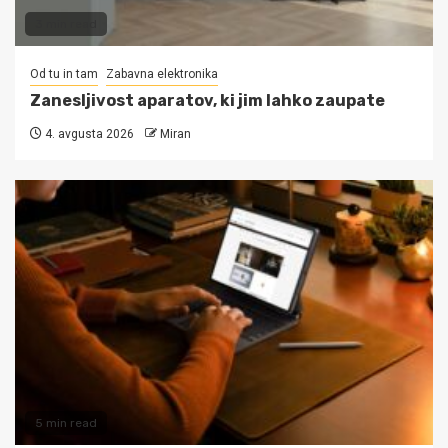
3 min read
Od tu in tam
Zabavna elektronika
Zanesljivost aparatov, ki jim lahko zaupate
4. avgusta 2026
Miran
5 min read