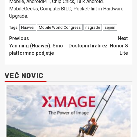
Mobile, AndroidPIT, Chip Chick, Talk Android,
MobileGeeks, ComputerBILD, Pocket-lint in Hardware
Upgrade.
Huawei
Mobile World Congress
nagrade
sejem
Tags:
Post
Previous
Next
Yanming (Huawei): Smo
Dostopni hrabrež: Honor 8
navigation
platformno podjetje
Lite
VEČ NOVIC