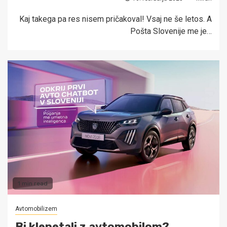
Kaj takega pa res nisem pričakoval! Vsaj ne še letos. A
Pošta Slovenije me je…
1 min read
Avtomobilizem
Bi klepetali z avtomobilom?