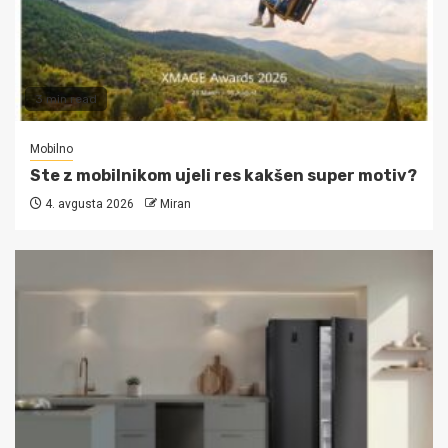
3 min read
Mobilno
Ste z mobilnikom ujeli res kakšen super motiv?
4. avgusta 2026
Miran