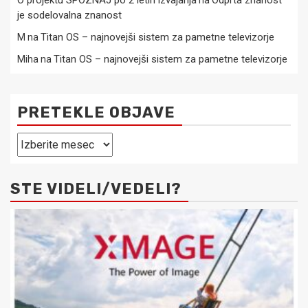
O projektu SPOZNAJ po 2 letih izvajanja
Odprta znanost
na
je sodelovalna znanost
Titan OS – najnovejši sistem za pametne televizorje
M
na
Titan OS – najnovejši sistem za pametne televizorje
Miha
na
PRETEKLE OBJAVE
Pretekle
objave
STE VIDELI/VEDELI?