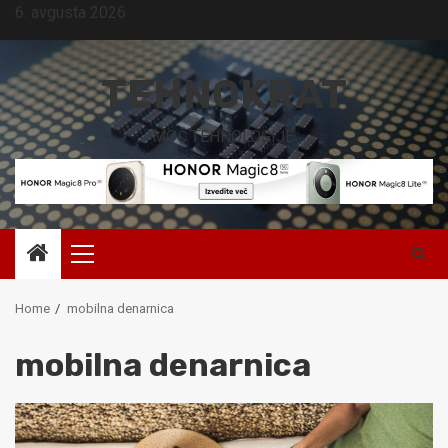
Skip
6. avgusta 2026
to
content
TEHNOKRAT
MOČ TEHNOLOGIJE.
Primary
Menu
Home
mobilna denarnica
mobilna denarnica