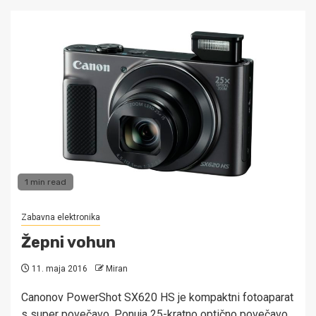
1 min read
Zabavna elektronika
Žepni vohun
11. maja 2016
Miran
Canonov PowerShot SX620 HS je kompaktni fotoaparat
s super povečavo. Ponuja 25-kratno optično povečavo,