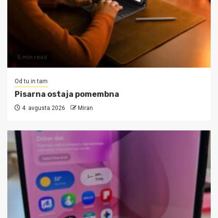
5 min read
Od tu in tam
Pisarna ostaja pomembna
4. avgusta 2026
Miran