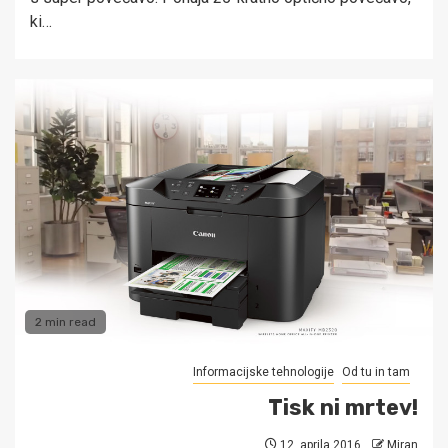
ki…
2 min read
Informacijske tehnologije
Od tu in tam
Tisk ni mrtev!
12. aprila 2016
Miran