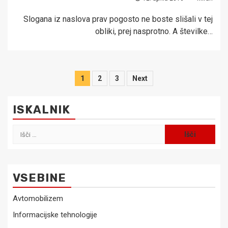
Slogana iz naslova prav pogosto ne boste slišali v tej
obliki, prej nasprotno. A številke…
Številčenje
1
2
3
Next
prispevkov
ISKALNIK
Išči:
VSEBINE
Avtomobilizem
Informacijske tehnologije