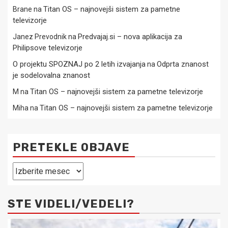
Titan OS – najnovejši sistem za pametne
Brane
na
televizorje
Predvajaj.si – nova aplikacija za
Janez Prevodnik
na
Philipsove televizorje
O projektu SPOZNAJ po 2 letih izvajanja
Odprta znanost
na
je sodelovalna znanost
Titan OS – najnovejši sistem za pametne televizorje
M
na
Titan OS – najnovejši sistem za pametne televizorje
Miha
na
PRETEKLE OBJAVE
Pretekle
objave
STE VIDELI/VEDELI?