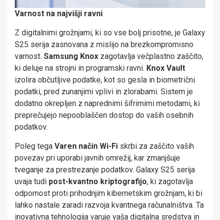
Varnost na najvišji ravni
Z digitalnimi grožnjami, ki so vse bolj prisotne, je Galaxy
S25 serija zasnovana z mislijo na brezkompromisno
varnost.
Samsung Knox
zagotavlja večplastno zaščito,
ki deluje na strojni in programski ravni.
Knox Vault
izolira občutljive podatke, kot so gesla in biometrični
podatki, pred zunanjimi vplivi in zlorabami. Sistem je
dodatno okrepljen z naprednimi šifrirnimi metodami, ki
preprečujejo nepooblaščen dostop do vaših osebnih
podatkov.
Poleg tega
Varen način Wi-Fi
skrbi za zaščito vaših
povezav pri uporabi javnih omrežij, kar zmanjšuje
tveganje za prestrezanje podatkov. Galaxy S25 serija
uvaja tudi
post-kvantno kriptografijo
, ki zagotavlja
odpornost proti prihodnjim kibernetskim grožnjam, ki bi
lahko nastale zaradi razvoja kvantnega računalništva. Ta
inovativna tehnologija varuje vaša digitalna sredstva in