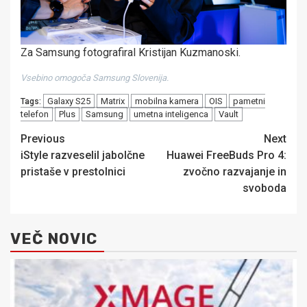
Za Samsung fotografiral Kristijan Kuzmanoski.
Vsebino omogoča Samsung Slovenija.
Galaxy S25
Matrix
mobilna kamera
OIS
pametni
Tags:
telefon
Plus
Samsung
umetna inteligenca
Vault
Post
Previous
Next
iStyle razveselil jabolčne
Huawei FreeBuds Pro 4:
navigation
pristaše v prestolnici
zvočno razvajanje in
svoboda
VEČ NOVIC