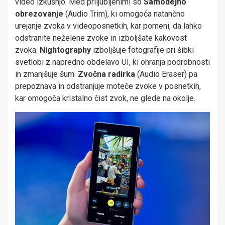
video izkušnjo. Med priljubljenimi so
Samodejno
obrezovanje
(Audio Trim), ki omogoča natančno
urejanje zvoka v videoposnetkih, kar pomeni, da lahko
odstranite neželene zvoke in izboljšate kakovost
zvoka.
Nightography
izboljšuje fotografije pri šibki
svetlobi z napredno obdelavo UI, ki ohranja podrobnosti
in zmanjšuje šum.
Zvočna radirka
(Audio Eraser) pa
prepoznava in odstranjuje moteče zvoke v posnetkih,
kar omogoča kristalno čist zvok, ne glede na okolje.