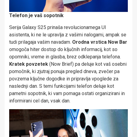
Telefon je vaš sopotnik
Serija Galaxy S25 prinaša revolucionarnega UI
asistenta, ki ne le upravlja z vašimi nalogami, ampak se
tudi prilagaja vašim navadam.
Orodna vrstica
Now Bar
omogoča hiter dostop do ključnih informacij, kot so
opomniki, vreme in glasba, brez odklepanja telefona.
Kratek povzetek
(Now Brief) pa deluje kot vaš osebni
pomočnik, ki zjutraj ponuja pregled dneva, zvečer pa
povzema ključne dogodke in pripravlja vpoglede za
naslednji dan. S temi funkcijami telefon deluje kot
pametni sopotnik, ki vam pomaga ostati organizirani in
informirani cel dan, vsak dan.