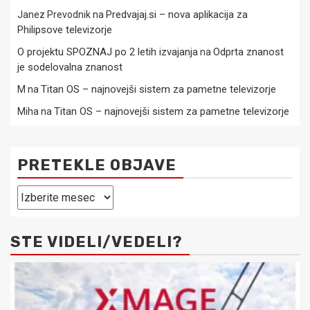
Predvajaj.si – nova aplikacija za
Janez Prevodnik
na
Philipsove televizorje
O projektu SPOZNAJ po 2 letih izvajanja
Odprta znanost
na
je sodelovalna znanost
Titan OS – najnovejši sistem za pametne televizorje
M
na
Titan OS – najnovejši sistem za pametne televizorje
Miha
na
PRETEKLE OBJAVE
Pretekle
objave
STE VIDELI/VEDELI?