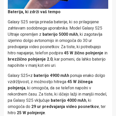
Baterija, ki zdrži vaš tempo
Galaxy S25 serija prinaša baterije, ki so prilagojene
zahtevam sodobnega uporabnika. Model Galaxy S25
Ultraje opremljen z
baterijo 5000 mAh
, ki zagotavlja
izjemno dolgo avtonomijo in omogoča do 30 ur
predvajanja video posnetkov. Za tiste, ki potrebujejo
hitro napajanje, telefon podpira
45 W žično polnjenje
in
brezžično polnjenje 2.0
, kar pomeni, da lahko baterijo
napolnite v manj kot eni uri.
Galaxy S25+z
baterijo
4900 mAh
ponuja enako dolgo
vzdržljivost, z možnostjo hitrega
45 W žičnega
polnjenja
, ki omogoča, da se telefon napolni v
rekordnem času. Za tiste, ki iščejo lažji in manjši model,
pa Galaxy S25 vključuje
baterijo 4000 mAh
, ki
omogoča do
29 ur predvajanja video posnetkov
, ter
hitro
25 W polnjenje
.