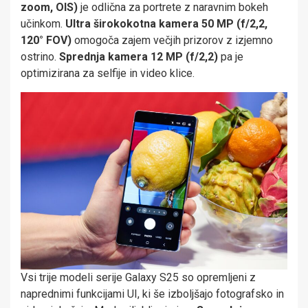
zoom, OIS)
je odlična za portrete z naravnim bokeh
učinkom.
Ultra širokokotna kamera 50 MP (f/2,2,
120° FOV)
omogoča zajem večjih prizorov z izjemno
ostrino.
Sprednja kamera 12 MP (f/2,2)
pa je
optimizirana za selfije in video klice.
Vsi trije modeli serije Galaxy S25 so opremljeni z
naprednimi funkcijami UI, ki še izboljšajo fotografsko in