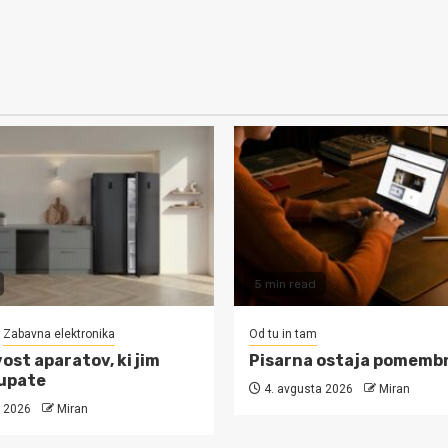
5 min read
Zabavna elektronika
Od tu in tam
ost aparatov, ki jim
Pisarna ostaja pomemb
upate
4. avgusta 2026
Miran
 2026
Miran