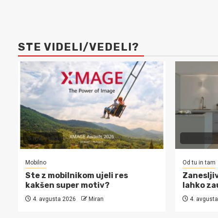
STE VIDELI/VEDELI?
3 min read
3 min read
Mobilno
Od tu in tam
Ste z mobilnikom ujeli res
Zanesljiv
kakšen super motiv?
lahko za
4. avgusta 2026
Miran
4. avgusta