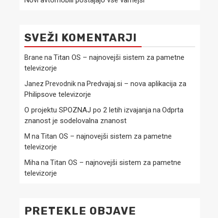
Novi avtomobili postajajo vse varnejši
SVEŽI KOMENTARJI
Titan OS – najnovejši sistem za pametne
Brane
na
televizorje
Predvajaj.si – nova aplikacija za
Janez Prevodnik
na
Philipsove televizorje
O projektu SPOZNAJ po 2 letih izvajanja
Odprta
na
znanost je sodelovalna znanost
Titan OS – najnovejši sistem za pametne
M
na
televizorje
Titan OS – najnovejši sistem za pametne
Miha
na
televizorje
PRETEKLE OBJAVE