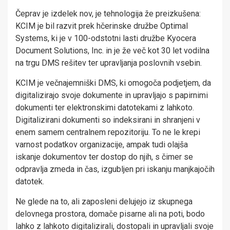
Čeprav je izdelek nov, je tehnologija že preizkušena:
KCIM je bil razvit prek hčerinske družbe Optimal
Systems, ki je v 100-odstotni lasti družbe Kyocera
Document Solutions, Inc. in je že več kot 30 let vodilna
na trgu DMS rešitev ter upravljanja poslovnih vsebin.
KCIM je večnajemniški DMS, ki omogoča podjetjem, da
digitalizirajo svoje dokumente in upravljajo s papirnimi
dokumenti ter elektronskimi datotekami z lahkoto.
Digitalizirani dokumenti so indeksirani in shranjeni v
enem samem centralnem repozitoriju. To ne le krepi
varnost podatkov organizacije, ampak tudi olajša
iskanje dokumentov ter dostop do njih, s čimer se
odpravlja zmeda in čas, izgubljen pri iskanju manjkajočih
datotek.
Ne glede na to, ali zaposleni delujejo iz skupnega
delovnega prostora, domače pisarne ali na poti, bodo
lahko z lahkoto digitalizirali, dostopali in upravljali svoje