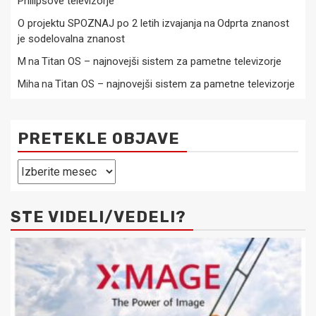
Philipsove televizorje
O projektu SPOZNAJ po 2 letih izvajanja
Odprta znanost
na
je sodelovalna znanost
Titan OS – najnovejši sistem za pametne televizorje
M
na
Titan OS – najnovejši sistem za pametne televizorje
Miha
na
PRETEKLE OBJAVE
Pretekle
objave
STE VIDELI/VEDELI?