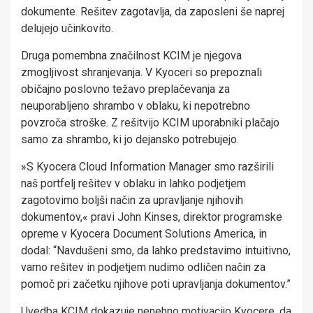
dokumente. Rešitev zagotavlja, da zaposleni še naprej
delujejo učinkovito.
Druga pomembna značilnost KCIM je njegova
zmogljivost shranjevanja. V Kyoceri so prepoznali
običajno poslovno težavo preplačevanja za
neuporabljeno shrambo v oblaku, ki nepotrebno
povzroča stroške. Z rešitvijo KCIM uporabniki plačajo
samo za shrambo, ki jo dejansko potrebujejo.
»S Kyocera Cloud Information Manager smo razširili
naš portfelj rešitev v oblaku in lahko podjetjem
zagotovimo boljši način za upravljanje njihovih
dokumentov,« pravi John Kinses, direktor programske
opreme v Kyocera Document Solutions America, in
dodal: “Navdušeni smo, da lahko predstavimo intuitivno,
varno rešitev in podjetjem nudimo odličen način za
pomoč pri začetku njihove poti upravljanja dokumentov.”
Uvedba KCIM dokazuje nenehno motivacijo Kyocere, da