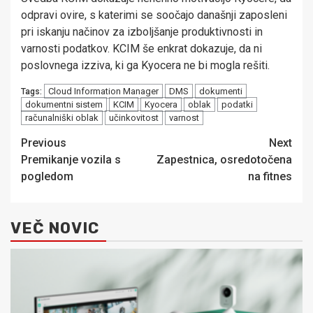
odpravi ovire, s katerimi se soočajo današnji zaposleni
pri iskanju načinov za izboljšanje produktivnosti in
varnosti podatkov. KCIM še enkrat dokazuje, da ni
poslovnega izziva, ki ga Kyocera ne bi mogla rešiti.
Cloud Information Manager
DMS
dokumenti
Tags:
dokumentni sistem
KCIM
Kyocera
oblak
podatki
računalniški oblak
učinkovitost
varnost
Post
Previous
Next
Premikanje vozila s
Zapestnica, osredotočena
navigation
pogledom
na fitnes
VEČ NOVIC