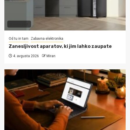
3 min read
Od tu in tam
Zabavna elektronika
Zanesljivost aparatov, ki jim lahko zaupate
4. avgusta 2026
Miran