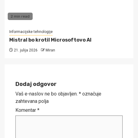
2 min read
Informacijske tehnologije
Mistral bo krotil Microsoftovo AI
21. julija 2026
Miran
Dodaj odgovor
Vaš e-naslov ne bo objavljen.
*
označuje
zahtevana polja
Komentar
*