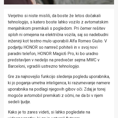
Verjetno si niste mislili, da boste že letos dočakali
tehnologijo, s katero boste lahko vozilo z avtomatskim
menjalnikom premikali s pogledom. Pri čemer rešitev
sploh ni omejena na električna vozila, saj so nadebudni
inženirji kot testno mulo uporabili Alfa Romeo Giulio. V
podjetju HONOR so namreč pohiteli in v svoj novi
paradni telefon, HONOR Magic6 Pro, ki bo uradno
predstavljen v nedeljo na predvečer sejma MWC v
Barceloni, vgradili ustrezno tehnologijo.
Gre za najnovejšo funkcijo sledenja pogledu uporabnika,
ki jo poganja umetna inteligenca, ki razumevanje namere
uporabnika na podlagi njegovih gibov oči. Zdaj je torej
mogoče avtomobil premikati z očmi, ne da bi v njem
sedeli ljudje.
Kako je to zares videti, si lahko pogledate na