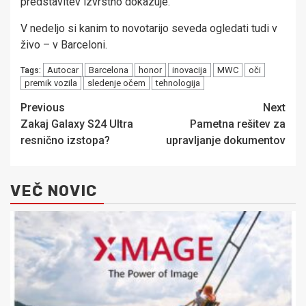
predstavitev izvrstno dokazuje.
V nedeljo si kanim to novotarijo seveda ogledati tudi v
živo – v Barceloni.
Autocar
Barcelona
honor
inovacija
MWC
oči
Tags:
premik vozila
sledenje očem
tehnologija
Post
Previous
Next
Zakaj Galaxy S24 Ultra
Pametna rešitev za
navigation
resnično izstopa?
upravljanje dokumentov
VEČ NOVIC