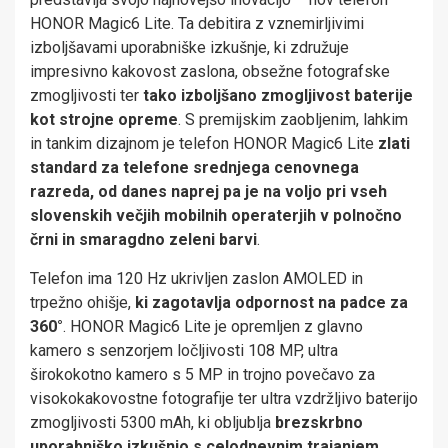
HONOR Magic6 Lite. Ta debitira z vznemirljivimi
izboljšavami uporabniške izkušnje, ki združuje
impresivno kakovost zaslona, obsežne fotografske
zmogljivosti ter
tako izboljšano zmogljivost baterije
kot strojne opreme
. S premijskim zaobljenim, lahkim
in tankim dizajnom je telefon HONOR Magic6 Lite
zlati
standard za telefone srednjega cenovnega
razreda, od danes naprej pa je na voljo pri vseh
slovensk
ih večjih mobilnih operaterjih v polnočno
črni in smaragdno zeleni barvi
.
Telefon ima 120 Hz ukrivljen zaslon AMOLED in
trpežno ohišje,
ki zagotavlja odpornost na padce za
360°
. HONOR Magic6 Lite je opremljen z glavno
kamero s senzorjem ločljivosti 108 MP, ultra
širokokotno kamero s 5 MP in trojno povečavo za
visokokakovostne fotografije ter ultra vzdržljivo baterijo
zmogljivosti 5300 mAh, ki obljublja
brezskrbno
uporabniško izkušnjo s celodnevnim trajanjem