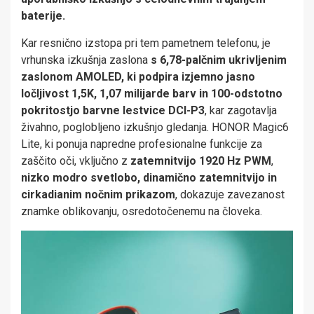
baterije.
Kar resnično izstopa pri tem pametnem telefonu, je
vrhunska izkušnja zaslona
s 6,78-palčnim ukrivljenim
zaslonom AMOLED, ki podpira izjemno jasno
ločljivost 1,5K, 1,07 milijarde barv in 100-odstotno
pokritostjo
barvn
e
lestvic
e
DCI-P3
, kar zagotavlja
živahno, poglobljeno izkušnjo gledanja. HONOR Magic6
Lite, ki ponuja napredne profesionalne funkcije za
zaščito oči, vključno z
zatemnitvijo 1920 Hz PWM
,
nizko modro svetlobo, dinamično zatemnitvijo in
cirkadianim nočnim prikazom
, dokazuje zavezanost
znamke oblikovanju, osredotočenemu na človeka.