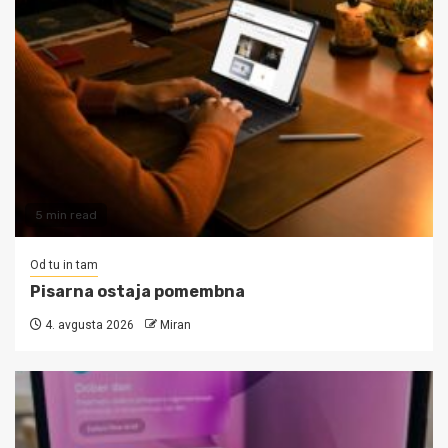
5 min read
Od tu in tam
Pisarna ostaja pomembna
4. avgusta 2026
Miran