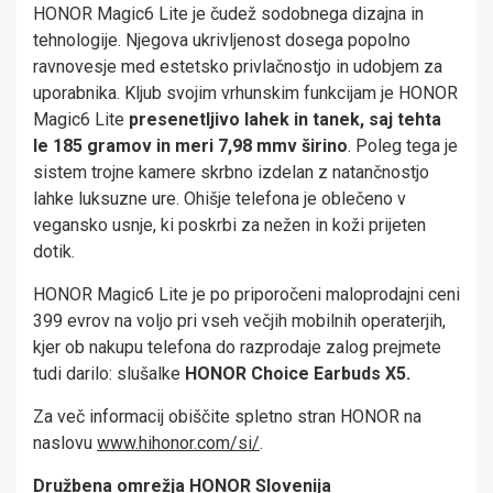
HONOR Magic6 Lite je čudež sodobnega dizajna in
tehnologije. Njegova ukrivljenost dosega popolno
ravnovesje med estetsko privlačnostjo in udobjem za
uporabnika. Kljub svojim vrhunskim funkcijam je HONOR
Magic6 Lite
presenetljivo lahek in tanek, saj tehta
le 185
gramov
in meri 7,98 mm
v širino
. Poleg tega je
sistem trojne kamere skrbno izdelan z natančnostjo
lahke luksuzne ure. Ohišje telefona je oblečeno v
vegansko usnje, ki poskrbi za nežen in koži prijeten
dotik.
HONOR Magic6 Lite je po priporočeni maloprodajni ceni
399 evrov na voljo pri vseh večjih mobilnih operaterjih,
kjer ob nakupu telefona do razprodaje zalog prejmete
tudi darilo: slušalke
HONOR Choice Earbuds X5.
Za več informacij obiščite spletno stran HONOR na
naslovu
www.hihonor.com/si/
.
Družbena omrežja HONOR Slovenija