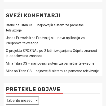
SVEŽI KOMENTARJI
Titan OS – najnovejši sistem za pametne
Brane
na
televizorje
Predvajaj.si – nova aplikacija za
Janez Prevodnik
na
Philipsove televizorje
O projektu SPOZNAJ po 2 letih izvajanja
Odprta znanost
na
je sodelovalna znanost
Titan OS – najnovejši sistem za pametne televizorje
M
na
Titan OS – najnovejši sistem za pametne televizorje
Miha
na
PRETEKLE OBJAVE
Pretekle
objave