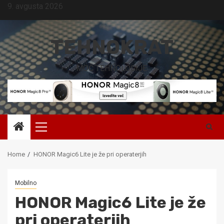
Skip
9. avgusta 2026
to
content
TEHNOKRAT
MOČ TEHNOLOGIJE.
Primary
Menu
Home
HONOR Magic6 Lite je že pri operaterjih
Mobilno
HONOR Magic6 Lite je že
pri operaterjih