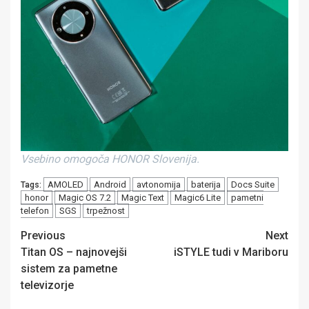
Vsebino omogoča HONOR Slovenija.
AMOLED
Android
avtonomija
baterija
Docs Suite
Tags:
honor
Magic OS 7.2
Magic Text
Magic6 Lite
pametni
telefon
SGS
trpežnost
Post
Previous
Next
Titan OS – najnovejši
iSTYLE tudi v Mariboru
navigation
sistem za pametne
televizorje