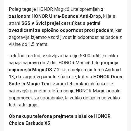
Poleg tega je HONOR Magic6 Lite opremljen
z
zaslonom HONOR Ultra-Bounce Anti-Dro
p
,
ki je s
strani
SGS v Švici prejel certifikat s petimi
zvezdicami za splošno odpornost proti padcem
, kar
zagotavlja izjemno vzdržljivost in odpornost na padce z
višine do 1,5 metra.
Telefon ima tudi vzdržljivo baterijo 5300 mAh, ki lahko
napaja napravo do 2 dni. HONOR Magic6 Lite
poganja
najnovejši MagicOS 7.2
, ki temelji na sistemu Android
13, da zagotovi pametne funkcije, kot sta
HONOR Docs
Suite in Magic Text
. Zaradi teh praktičnih funkcij je
najnovejši pametni telefon serije HONOR Magic popoln
pripomoček za uporabnike, ki veliko delajo in se veliko
tudi radi igrajo.
Ob nakupu telefona prejmete slušalke HONOR
Choice Earbuds X5