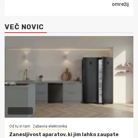
omrežij
VEČ NOVIC
3 min read
Od tu in tam
Zabavna elektronika
Zanesljivost aparatov, ki jim lahko zaupate