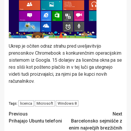
Ukrep je očiten odraz strahu pred uveljavitvijo
prenosnikov Chromebook s konkurenčnim operacijskim
sistemom iz Googla. 15 dolarjev za licenčna okna pa se
res sliši kot pošteno plačilo in v tej luči ga utegnejo
videti tudi proizvajalci, za njimi pa še kupci novih
računalnikov.
licenca
Microsoft
Windows 8
Tags:
Post
Previous
Next
Prihajajo Ubuntu telefoni
Barcelonsko sejmišče z
navigation
enim največjih brezžičnih