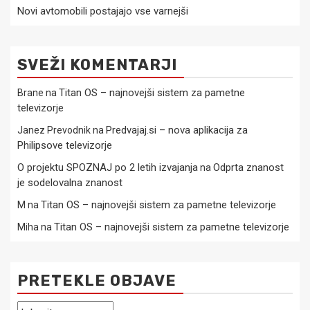
Novi avtomobili postajajo vse varnejši
SVEŽI KOMENTARJI
Titan OS – najnovejši sistem za pametne
Brane
na
televizorje
Predvajaj.si – nova aplikacija za
Janez Prevodnik
na
Philipsove televizorje
O projektu SPOZNAJ po 2 letih izvajanja
Odprta znanost
na
je sodelovalna znanost
Titan OS – najnovejši sistem za pametne televizorje
M
na
Titan OS – najnovejši sistem za pametne televizorje
Miha
na
PRETEKLE OBJAVE
Pretekle