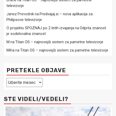
Titan OS – najnovejši sistem za pametne
Brane
na
televizorje
Predvajaj.si – nova aplikacija za
Janez Prevodnik
na
Philipsove televizorje
O projektu SPOZNAJ po 2 letih izvajanja
Odprta znanost
na
je sodelovalna znanost
Titan OS – najnovejši sistem za pametne televizorje
M
na
Titan OS – najnovejši sistem za pametne televizorje
Miha
na
PRETEKLE OBJAVE
Pretekle
objave
STE VIDELI/VEDELI?