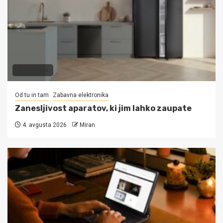
3 min read
Od tu in tam
Zabavna elektronika
Zanesljivost aparatov, ki jim lahko zaupate
4. avgusta 2026
Miran