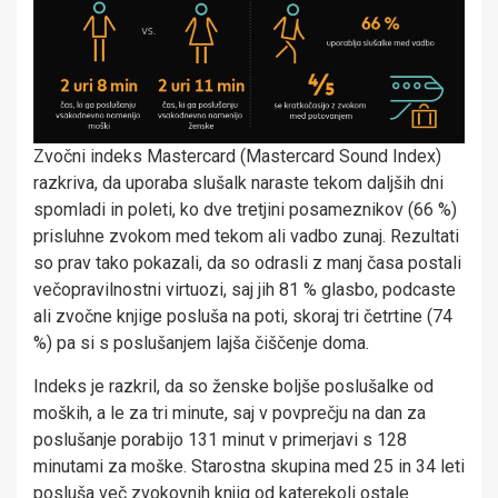
Zvočni indeks Mastercard (Mastercard Sound Index)
razkriva, da uporaba slušalk naraste tekom daljših dni
spomladi in poleti, ko dve tretjini posameznikov (66 %)
prisluhne zvokom med tekom ali vadbo zunaj. Rezultati
so prav tako pokazali, da so odrasli z manj časa postali
večopravilnostni virtuozi, saj jih 81 % glasbo, podcaste
ali zvočne knjige posluša na poti, skoraj tri četrtine (74
%) pa si s poslušanjem lajša čiščenje doma.
Indeks je razkril, da so ženske boljše poslušalke od
moških, a le za tri minute, saj v povprečju na dan za
poslušanje porabijo 131 minut v primerjavi s 128
minutami za moške. Starostna skupina med 25 in 34 leti
posluša več zvokovnih knjig od katerekoli ostale