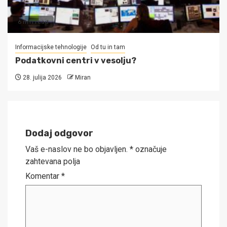
6 min read
Informacijske tehnologije
Od tu in tam
Podatkovni centri v vesolju?
28. julija 2026
Miran
Dodaj odgovor
Vaš e-naslov ne bo objavljen.
*
označuje
zahtevana polja
Komentar
*