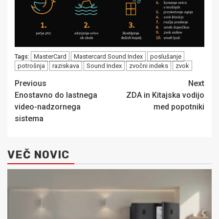
MasterCard
Mastercard Sound Index
poslušanje
Tags:
potrošnja
raziskava
Sound Index
zvočni indeks
zvok
Post
Previous
Next
Enostavno do lastnega
ZDA in Kitajska vodijo
navigation
video-nadzornega
med popotniki
sistema
VEČ NOVIC