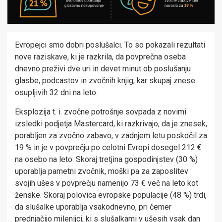
Evropejci smo dobri poslušalci. To so pokazali rezultati
nove raziskave, ki je razkrila, da povprečna oseba
dnevno preživi dve uri in devet minut ob poslušanju
glasbe, podcastov in zvočnih knjig, kar skupaj znese
osupljivih 32 dni na leto.
Eksplozija t. i. zvočne potrošnje sovpada z novimi
izsledki podjetja Mastercard, ki razkrivajo, da je znesek,
porabljen za zvočno zabavo, v zadnjem letu poskočil za
19 % in je v povprečju po celotni Evropi dosegel 212 €
na osebo na leto. Skoraj tretjina gospodinjstev (30 %)
uporablja pametni zvočnik, moški pa za zaposlitev
svojih ušes v povprečju namenijo 73 € več na leto kot
ženske. Skoraj polovica evropske populacije (48 %) trdi,
da slušalke uporablja vsakodnevno, pri čemer
prednjačijo milenijci, ki s slušalkami v ušesih vsak dan