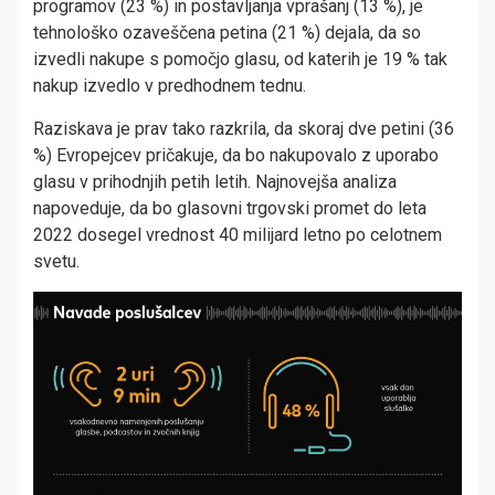
programov (23 %) in postavljanja vprašanj (13 %), je
tehnološko ozaveščena petina (21 %) dejala, da so
izvedli nakupe s pomočjo glasu, od katerih je 19 % tak
nakup izvedlo v predhodnem tednu.
Raziskava je prav tako razkrila, da skoraj dve petini (36
%) Evropejcev pričakuje, da bo nakupovalo z uporabo
glasu v prihodnjih petih letih. Najnovejša analiza
napoveduje, da bo glasovni trgovski promet do leta
2022 dosegel vrednost 40 milijard letno po celotnem
svetu.