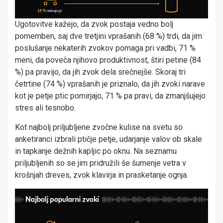
Ugotovitve kažejo, da zvok postaja vedno bolj
pomemben, saj dve tretjini vprašanih (68 %) trdi, da jim
poslušanje nekaterih zvokov pomaga pri vadbi, 71 %
meni, da poveča njihovo produktivnost, štiri petine (84
%) pa pravijo, da jih zvok dela srečnejše. Skoraj tri
četrtine (74 %) vprašanih je priznalo, da jih zvoki narave
kot je petje ptic pomirjajo, 71 % pa pravi, da zmanjšujejo
stres ali tesnobo.
Kot najbolj priljubljene zvočne kulise na svetu so
anketiranci izbrali ptičje petje, udarjanje valov ob skale
in tapkanje dežnih kapljic po oknu. Na seznamu
priljubljenih so se jim pridružili še šumenje vetra v
krošnjah dreves, zvok klavirja in prasketanje ognja.