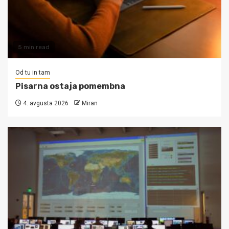
5 min read
Od tu in tam
Pisarna ostaja pomembna
4. avgusta 2026
Miran