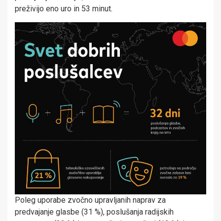
preživijo eno uro in 53 minut.
Poleg uporabe zvočno upravljanih naprav za
predvajanje glasbe (31 %), poslušanja radijskih