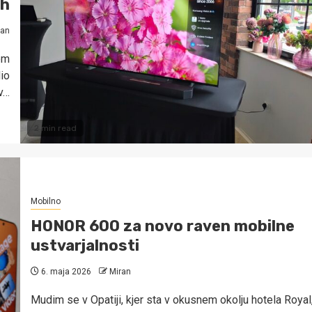
ih
ran
em
dio
v…
2 min read
Mobilno
HONOR 600 za novo raven mobilne
ustvarjalnosti
6. maja 2026
Miran
Mudim se v Opatiji, kjer sta v okusnem okolju hotela Royal