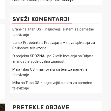
Novi avtomobili postajajo vse varnejši
SVEŽI KOMENTARJI
Titan OS – najnovejši sistem za pametne
Brane
na
televizorje
Predvajaj.si – nova aplikacija za
Janez Prevodnik
na
Philipsove televizorje
O projektu SPOZNAJ po 2 letih izvajanja
Odprta
na
znanost je sodelovalna znanost
Titan OS – najnovejši sistem za pametne
M
na
televizorje
Titan OS – najnovejši sistem za pametne
Miha
na
televizorje
PRETEKLE OBJAVE