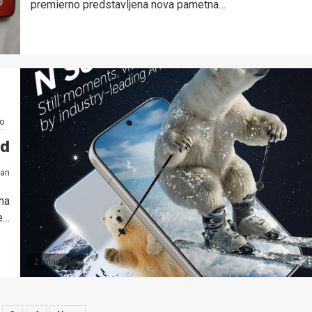
premierno predstavljena nova pametna…
o
ed
ran
na
še…
2 min read