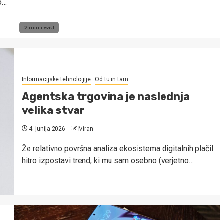
o…
2 min read
Informacijske tehnologije
Od tu in tam
Agentska trgovina je naslednja
velika stvar
4. junija 2026
Miran
Že relativno površna analiza ekosistema digitalnih plačil
hitro izpostavi trend, ki mu sam osebno (verjetno…