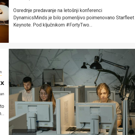
Osrednje predavanje na letošnji konferenci
DynamicsMinds je bilo pomenljivo poimenovano Starfleet
Keynote. Pod ključnikom #FortyTwo…
m
ex
ran
to
n…
3 min read