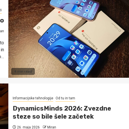
ti
ro
ran
sto
in
o…
4 min read
Informacijske tehnologije
Od tu in tam
DynamicsMinds 2026: Zvezdne
steze so bile šele začetek
26. maja 2026
Miran