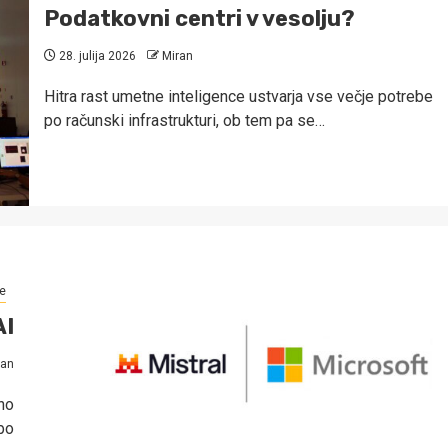
Podatkovni centri v vesolju?
28. julija 2026
Miran
Hitra rast umetne inteligence ustvarja vse večje potrebe
po računski infrastrukturi, ob tem pa se…
e
AI
ran
no
bo