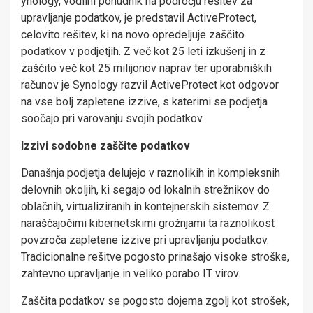
ynology, vodilni ponudnik na področju rešitev za
upravljanje podatkov, je predstavil ActiveProtect,
celovito rešitev, ki na novo opredeljuje zaščito
podatkov v podjetjih. Z več kot 25 leti izkušenj in z
zaščito več kot 25 milijonov naprav ter uporabniških
računov je Synology razvil ActiveProtect kot odgovor
na vse bolj zapletene izzive, s katerimi se podjetja
soočajo pri varovanju svojih podatkov.
Izzivi sodobne zaščite podatkov
Današnja podjetja delujejo v raznolikih in kompleksnih
delovnih okoljih, ki segajo od lokalnih strežnikov do
oblačnih, virtualiziranih in kontejnerskih sistemov. Z
naraščajočimi kibernetskimi grožnjami ta raznolikost
povzroča zapletene izzive pri upravljanju podatkov.
Tradicionalne rešitve pogosto prinašajo visoke stroške,
zahtevno upravljanje in veliko porabo IT virov.
Zaščita podatkov se pogosto dojema zgolj kot strošek,