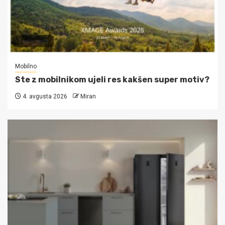
3 min read
Mobilno
Ste z mobilnikom ujeli res kakšen super motiv?
4. avgusta 2026
Miran