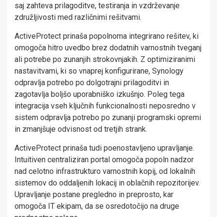
saj zahteva prilagoditve, testiranja in vzdrževanje
združljivosti med različnimi rešitvami.
ActiveProtect prinaša popolnoma integrirano rešitev, ki
omogoča hitro uvedbo brez dodatnih varnostnih tveganj
ali potrebe po zunanjih strokovnjakih. Z optimiziranimi
nastavitvami, ki so vnaprej konfigurirane, Synology
odpravlja potrebo po dolgotrajni prilagoditvi in
zagotavlja boljšo uporabniško izkušnjo. Poleg tega
integracija vseh ključnih funkcionalnosti neposredno v
sistem odpravlja potrebo po zunanji programski opremi
in zmanjšuje odvisnost od tretjih strank.
ActiveProtect prinaša tudi poenostavljeno upravljanje.
Intuitiven centraliziran portal omogoča popoln nadzor
nad celotno infrastrukturo varnostnih kopij, od lokalnih
sistemov do oddaljenih lokacij in oblačnih repozitorijev.
Upravljanje postane pregledno in preprosto, kar
omogoča IT ekipam, da se osredotočijo na druge