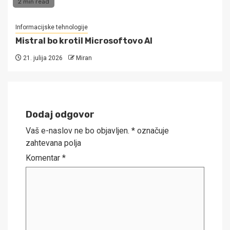
2 min read
Informacijske tehnologije
Mistral bo krotil Microsoftovo AI
21. julija 2026
Miran
Dodaj odgovor
Vaš e-naslov ne bo objavljen.
*
označuje
zahtevana polja
Komentar
*