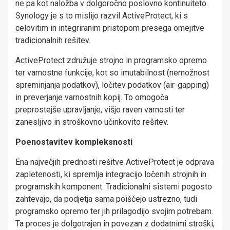
ne pa kot naložba v dolgoročno poslovno kontinuiteto.
Synology je s to mislijo razvil ActiveProtect, ki s
celovitim in integriranim pristopom presega omejitve
tradicionalnih rešitev.
ActiveProtect združuje strojno in programsko opremo
ter varnostne funkcije, kot so imutabilnost (nemožnost
spreminjanja podatkov), ločitev podatkov (air-gapping)
in preverjanje varnostnih kopij. To omogoča
preprostejše upravljanje, višjo raven varnosti ter
zanesljivo in stroškovno učinkovito rešitev.
Poenostavitev kompleksnosti
Ena največjih prednosti rešitve ActiveProtect je odprava
zapletenosti, ki spremlja integracijo ločenih strojnih in
programskih komponent. Tradicionalni sistemi pogosto
zahtevajo, da podjetja sama poiščejo ustrezno, tudi
programsko opremo ter jih prilagodijo svojim potrebam.
Ta proces je dolgotrajen in povezan z dodatnimi stroški,