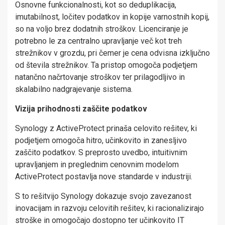
Osnovne funkcionalnosti, kot so deduplikacija,
imutabilnost, ločitev podatkov in kopije varnostnih kopij,
so na voljo brez dodatnih stroškov. Licenciranje je
potrebno le za centralno upravljanje več kot treh
strežnikov v grozdu, pri čemer je cena odvisna izključno
od števila strežnikov. Ta pristop omogoča podjetjem
natančno načrtovanje stroškov ter prilagodljivo in
skalabilno nadgrajevanje sistema.
Vizija prihodnosti zaščite podatkov
Synology z ActiveProtect prinaša celovito rešitev, ki
podjetjem omogoča hitro, učinkovito in zanesljivo
zaščito podatkov. S preprosto uvedbo, intuitivnim
upravljanjem in preglednim cenovnim modelom
ActiveProtect postavlja nove standarde v industriji.
S to rešitvijo Synology dokazuje svojo zavezanost
inovacijam in razvoju celovitih rešitev, ki racionalizirajo
stroške in omogočajo dostopno ter učinkovito IT