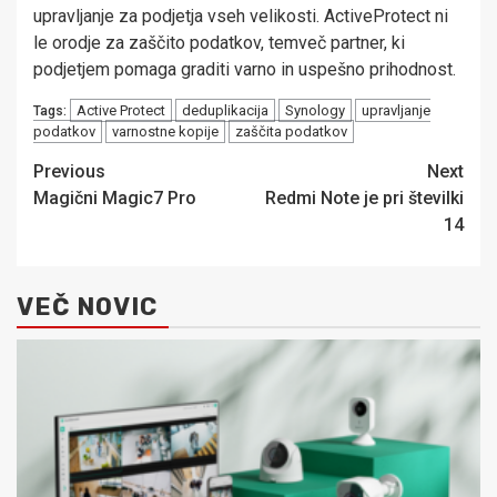
upravljanje za podjetja vseh velikosti. ActiveProtect ni
le orodje za zaščito podatkov, temveč partner, ki
podjetjem pomaga graditi varno in uspešno prihodnost.
Active Protect
deduplikacija
Synology
upravljanje
Tags:
podatkov
varnostne kopije
zaščita podatkov
Post
Previous
Next
Magični Magic7 Pro
Redmi Note je pri številki
navigation
14
VEČ NOVIC