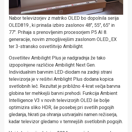
Nabor televizorjev z matriko OLED bo dopolnila serija
OLED819 , ki prinaša izbiro zaslonov 48″, 55″, 65″ in
77″. Prihaja s prenovljenim procesorjem P5 AI 8.
generacije, novim zmogljivejšim zaslonom OLED_EX
ter 3-stransko osvetlitvijo Ambilight.
Osvetlitev Ambilight Plus je nadgradnja že tako
izpopolnjene različice Ambilight Next Gen.
Individualnim barvnim LED-diodam na zadnji strani
televizorja je v rešitvi Amblight Plus dodana kopica
svetlobnih leč. Rezultat je približno 4-krat večja barvna
globina ter mehkejši barvni prehodi. Funkcija Ambient
Intelligence V3 v novih televizorjih OLED še bolje
optimizira sliko HDR, še posebej pri svetlih pogojih
gledanja, hkrati pa ohranja ustvarjalni namen režiserja,
kadar televizor gledamo v temnejših svetlobnih pogojih.