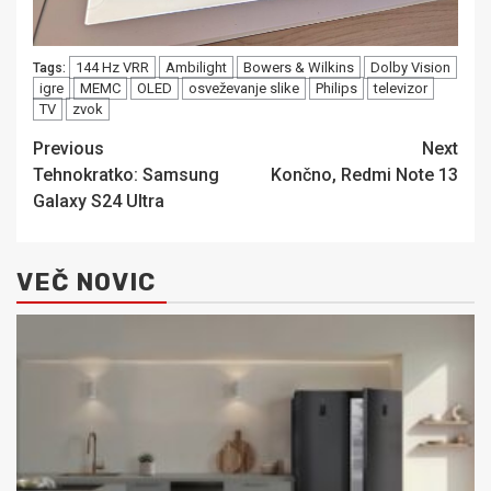
144 Hz VRR
Ambilight
Bowers & Wilkins
Dolby Vision
Tags:
igre
MEMC
OLED
osveževanje slike
Philips
televizor
TV
zvok
Post
Previous
Next
Tehnokratko: Samsung
Končno, Redmi Note 13
navigation
Galaxy S24 Ultra
VEČ NOVIC