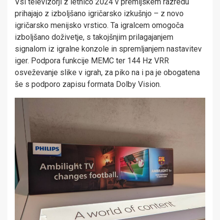
Vsi televizorji z letnico 2024 v premijskem razredu
prihajajo z izboljšano igričarsko izkušnjo – z novo
igričarsko menijsko vrstico. Ta igralcem omogoča
izboljšano doživetje, s takojšnjim prilagajanjem
signalom iz igralne konzole in spremljanjem nastavitev
iger. Podpora funkcije MEMC ter 144 Hz VRR
osveževanje slike v igrah, za piko na i pa je obogatena
še s podporo zapisu formata Dolby Vision.