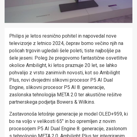
Philips je letos resnično pohitel in napovedal nove
televizorje z letnico 2024, čeprav bomo večino njih na
policah trgovin ugledali šele poleti, tiste najboljše pa
šele jeseni. Poleg že pregovorno fantastične osvetlitve
okolice Ambilight, ki letos praznuje 20 let, se lahko
pohvalijo z vrsto zanimivih novosti, kot so Ambilight
Plus, novi dvojedrni slikovni procesor P5 AI Dual
Engine, slikovni procesor P5 AI 8. generacije,
zaslonska tehnologija META 2.0 ter akustične rešitve
partnerskega podjetja Bowers & Wilkins.
Zastavonoša letošnje generacije je model OLED+959, ki
bo na voljo v velikosti 65″ in bo opremljen z novim
procesorjem P5 AI Dual Engine 8. generacije, zaslonom
s tehnologijo META 2.0, Ambilight Plus ter integriranim