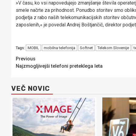
»V času, ko vsi napovedujejo zmanjšanje števila operater
smele načrte za prihodnost. Ponudbo storitev smo oblikova
podjetja z rabo naših telekomunikacijskih storitev občut
zaposlenih,« je povedal Andrej Boštjančič, direktor podjet
MOBIL
mobilna telefonija
Softnet
Telekom Slovenije
t
Tags:
Post
Previous
Najzmogljivejši telefoni preteklega leta
navigation
VEČ NOVIC