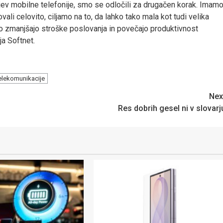
jev mobilne telefonije, smo se odločili za drugačen korak. Imam
li celovito, ciljamo na to, da lahko tako mala kot tudi velika
no zmanjšajo stroške poslovanja in povečajo produktivnost
ja Softnet.
elekomunikacije
Nex
Res dobrih gesel ni v slovarj