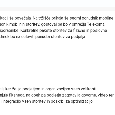
kacij še povečala. Na tržišče prihaja še sedmi ponudnik mobilne
 ponudnik mobilnih storitev, gostoval pa bo v omrežju Telekoma
uporabnike. Konkretne pakete storitev za fizične in poslovne
arek bo na celoviti ponudbi storitev za podjetja.
i, ker želijo podjetjem in organizacijam vseh velikosti
njuje fiksnega, na obeh pa podjetje zagotavlja govorne, video ter
 integracijo vseh storitev in poskrbi za optimizacijo