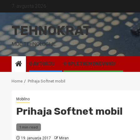
Skip
7. avgusta 2026
to
content
TEHNOKRAT
MOČ TEHNOLOGIJE.
O AVTORJU
O SPLETNEM DNEVNIKU
Home
Prihaja Softnet mobil
Mobilno
Prihaja Softnet mobil
1 min read
19. januarja 2017
Miran