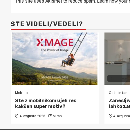
This site uses Akismet to reduce spam.
Learn how your 
STE VIDELI/VEDELI?
3 min read
3 min read
Mobilno
Od tu in tam
Ste z mobilnikom ujeli res
Zanesljiv
kakšen super motiv?
lahko za
4. avgusta 2026
Miran
4. avgusta