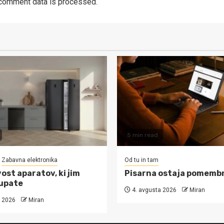
comment data is processed.
5 min read
Zabavna elektronika
Od tu in tam
ost aparatov, ki jim
Pisarna ostaja pomemb
upate
4. avgusta 2026
Miran
 2026
Miran