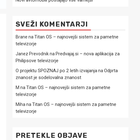
Novi avtomobili postajajo vse varnejši
SVEŽI KOMENTARJI
Titan OS – najnovejši sistem za pametne
Brane
na
televizorje
Predvajaj.si – nova aplikacija za
Janez Prevodnik
na
Philipsove televizorje
O projektu SPOZNAJ po 2 letih izvajanja
Odprta
na
znanost je sodelovalna znanost
Titan OS – najnovejši sistem za pametne
M
na
televizorje
Titan OS – najnovejši sistem za pametne
Miha
na
televizorje
PRETEKLE OBJAVE