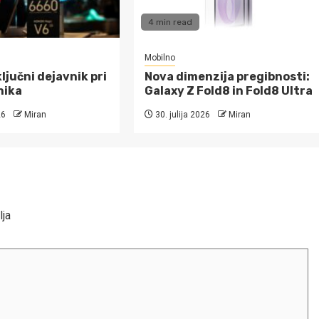
4 min read
Mobilno
ključni dejavnik pri
Nova dimenzija pregibnosti:
nika
Galaxy Z Fold8 in Fold8 Ultra
26
Miran
30. julija 2026
Miran
lja