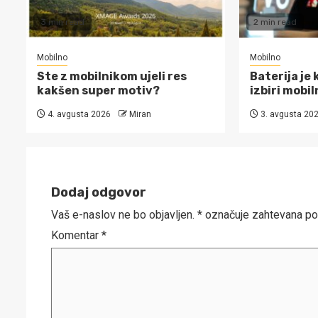
3 min read
2 min read
Mobilno
Mobilno
Ste z mobilnikom ujeli res
Baterija je 
kakšen super motiv?
izbiri mobil
4. avgusta 2026
Miran
3. avgusta 20
Dodaj odgovor
Vaš e-naslov ne bo objavljen.
*
označuje zahtevana po
Komentar
*