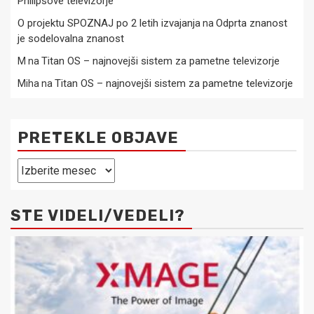
Philipsove televizorje
O projektu SPOZNAJ po 2 letih izvajanja
Odprta znanost
na
je sodelovalna znanost
Titan OS – najnovejši sistem za pametne televizorje
M
na
Titan OS – najnovejši sistem za pametne televizorje
Miha
na
PRETEKLE OBJAVE
Pretekle
objave
STE VIDELI/VEDELI?