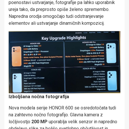
poenostavi ustvarjanje, fotografije pa lahko uporabnik
ureja tako, da preprosto opiše želeno spremembo.
Napredna orodja omogočajo tudi odstranjevanje
elementov ali ustvarjanje dinamičnih kompozicij.
Izboljšana nočna fotografija
Nova modela serije HONOR 600 se osredotočata tudi
na zahtevno nočno fotografijo. Glavna kamera z
ločljivostjo
200 MP
uporablja velik senzor in napredno
obdelavo slike za boljšo svetlobno občutljivost in