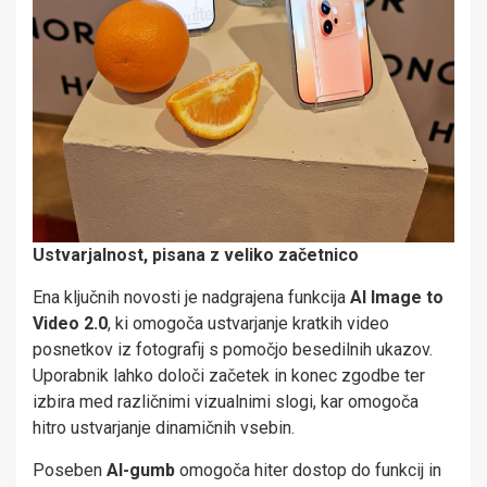
U
stvarjalnost,
pisana z veliko začetnico
Ena ključnih novosti je nadgrajena funkcija
AI Image to
Video 2.0
, ki omogoča ustvarjanje kratkih video
posnetkov iz fotografij s pomočjo besedilnih ukazov.
Uporabnik lahko določi začetek in konec zgodbe ter
izbira med različnimi vizualnimi slogi, kar omogoča
hitro ustvarjanje dinamičnih vsebin.
Poseben
AI-gumb
omogoča hiter dostop do funkcij in