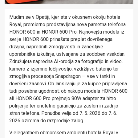
Mudim se v Opatiji, kjer sta v okusnem okolju hotela
Royal, premierno predstavljena nova pametna telefona
HONOR 600 in HONOR 600 Pro. Najnovejša modela iz
serije HONOR 600 prinašata preplet dovršenega
dizajna, naprednih zmogljivosti in zanesljive
uporabniške izkušnje, ustvarjene za sodoben vsakdan.
Združujeta napredna AI-orodja za fotografijo in video,
kamero z izjemno ločljivostjo, vzdržljivo baterijo ter
zmogljiva procesorja Snapdragon — vse v tanki in
dovršeni zasnovi. Ob lansiranju je za kupce pripravljena
tudi posebna ugodnost: ob nakupu modela HONOR 600
ali HONOR 600 Pro prejmejo 80W adapter za hitro
polnjenje ter enoletno garancijo za zaslon in zadnjo
stran telefona. Ponudba velja od 7. 5. 2026 do 7. 6.
2026 oziroma do razprodaje zalog.
V elegantnem obmorskem ambientu hotela Royal v