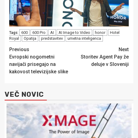
600
600 Pro
AI
AI Image to Video
honor
Hotel
Tags:
Royal
Opatija
predstavitev
umetna inteligenca
Post
Previous
Next
Evropski nogometni
Storitev Agent Pay že
navigation
navijači prisegajo na
deluje v Sloveniji
kakovost televizijske slike
VEČ NOVIC