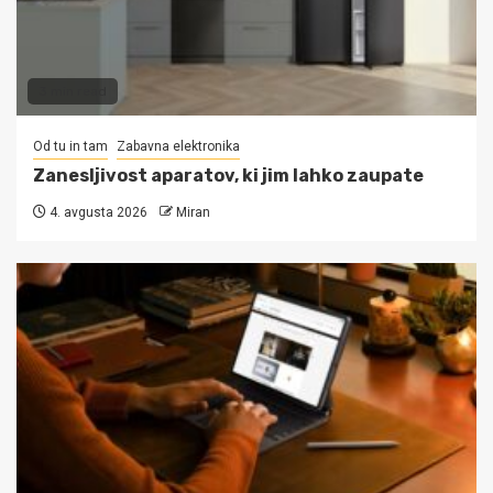
3 min read
Od tu in tam
Zabavna elektronika
Zanesljivost aparatov, ki jim lahko zaupate
4. avgusta 2026
Miran