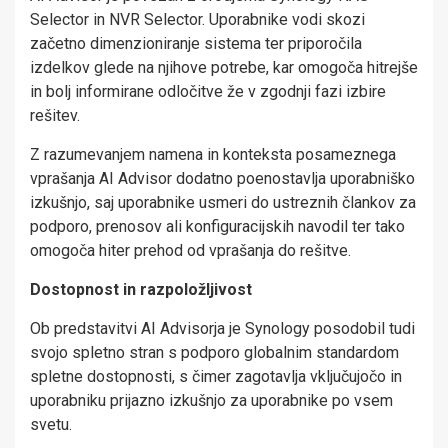
Selector in NVR Selector. Uporabnike vodi skozi
začetno dimenzioniranje sistema ter priporočila
izdelkov glede na njihove potrebe, kar omogoča hitrejše
in bolj informirane odločitve že v zgodnji fazi izbire
rešitev.
Z razumevanjem namena in konteksta posameznega
vprašanja AI Advisor dodatno poenostavlja uporabniško
izkušnjo, saj uporabnike usmeri do ustreznih člankov za
podporo, prenosov ali konfiguracijskih navodil ter tako
omogoča hiter prehod od vprašanja do rešitve.
Dostopnost in razpoložljivost
Ob predstavitvi AI Advisorja je Synology posodobil tudi
svojo spletno stran s podporo globalnim standardom
spletne dostopnosti, s čimer zagotavlja vključujočo in
uporabniku prijazno izkušnjo za uporabnike po vsem
svetu.