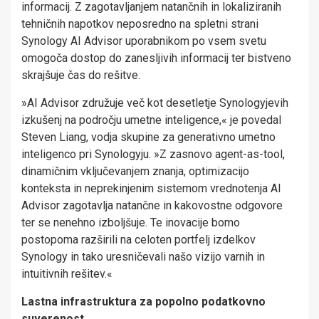
informacij. Z zagotavljanjem natančnih in lokaliziranih
tehničnih napotkov neposredno na spletni strani
Synology AI Advisor uporabnikom po vsem svetu
omogoča dostop do zanesljivih informacij ter bistveno
skrajšuje čas do rešitve.
»AI Advisor združuje več kot desetletje Synologyjevih
izkušenj na področju umetne inteligence,« je povedal
Steven Liang, vodja skupine za generativno umetno
inteligenco pri Synologyju. »Z zasnovo agent-as-tool,
dinamičnim vključevanjem znanja, optimizacijo
konteksta in neprekinjenim sistemom vrednotenja AI
Advisor zagotavlja natančne in kakovostne odgovore
ter se nenehno izboljšuje. Te inovacije bomo
postopoma razširili na celoten portfelj izdelkov
Synology in tako uresničevali našo vizijo varnih in
intuitivnih rešitev.«
Lastna infrastruktura za popolno podatkovno
suverenost