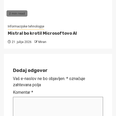
2 min read
Informacijske tehnologije
Mistral bo krotil Microsoftovo AI
21. julija 2026
Miran
Dodaj odgovor
Vaš e-naslov ne bo objavljen.
*
označuje
zahtevana polja
Komentar
*