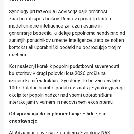
Synology pri razvoju AI Advisorja daje prednost
zasebnosti uporabnikov. Rešitev uporablja lasten
model umetne inteligence za razumevanje in
generiranje besedila, ki deluje popolnoma neodvisno od
zunanjih ponudnikov umetne inteligence, zato se noben
kontekst ali uporabniški podatki ne posredujejo tretjim
osebam.
Kot naslednji korak k popolni podatkovni suverenosti
bo storitev v drugi polovici leta 2026 prešla na
namensko infrastrukturo Synology. To bo zagotavljalo
100-odstotno hrambo podatkov znotraj Synologyjevega
okolja ter popoln nadzor nad vsemi uporabniškimi
interakcijami v varnem in neodvisnem ekosistemu.
Od vprašanja do implementacije – hitreje in
enostavneje
AI Advisor je povezan z orodjema Synology NAS