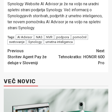
Synology Website AI Advisor je že na voljo na uradni
spletni strani podjetja Synology. Več informacij o
Synologyjevih storitvah, podprtih z umetno inteligenco,
ter novem pomočniku AI Advisor je na voljo na spletni
strani Synology.
AI Advisor
NAS
NVR
podpora
pomočnil
Tags:
svetovanje
Synology
umetna inteligenca
Post
Previous
Next
Storitev Agent Pay že
Tehnokratko: HONOR 600
navigation
deluje v Sloveniji
Pro
VEČ NOVIC