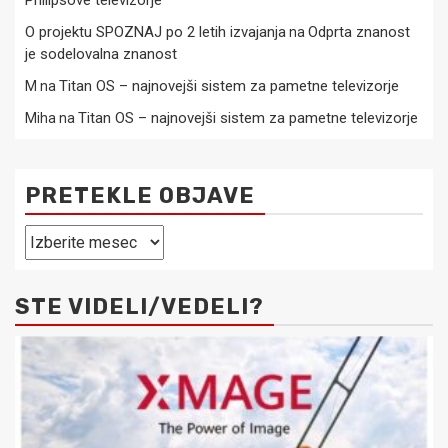
Philipsove televizorje
O projektu SPOZNAJ po 2 letih izvajanja
Odprta znanost
na
je sodelovalna znanost
Titan OS – najnovejši sistem za pametne televizorje
M
na
Titan OS – najnovejši sistem za pametne televizorje
Miha
na
PRETEKLE OBJAVE
Pretekle
objave
STE VIDELI/VEDELI?