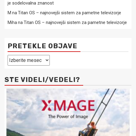
je sodelovalna znanost
Titan OS – najnovejši sistem za pametne televizorje
M
na
Titan OS – najnovejši sistem za pametne televizorje
Miha
na
PRETEKLE OBJAVE
Pretekle
objave
STE VIDELI/VEDELI?