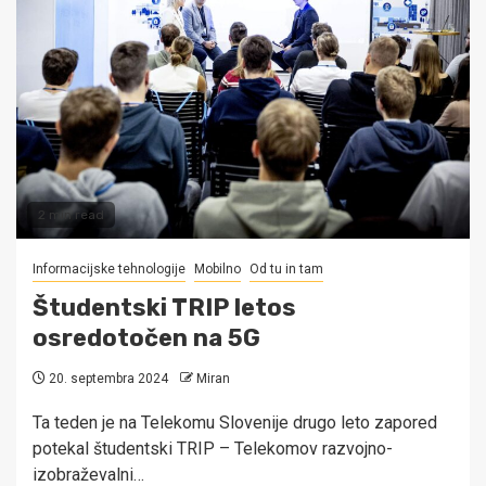
2 min read
Informacijske tehnologije
Mobilno
Od tu in tam
Študentski TRIP letos
osredotočen na 5G
20. septembra 2024
Miran
Ta teden je na Telekomu Slovenije drugo leto zapored
potekal študentski TRIP – Telekomov razvojno-
izobraževalni…