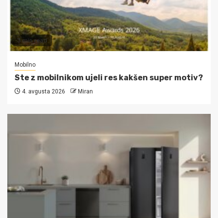
3 min read
Mobilno
Ste z mobilnikom ujeli res kakšen super motiv?
4. avgusta 2026
Miran