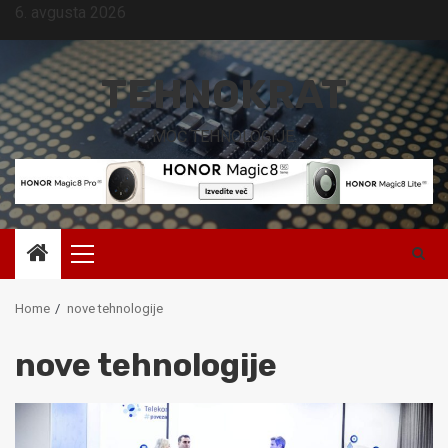
Skip
6. avgusta 2026
to
content
TEHNOKRAT
MOČ TEHNOLOGIJE.
Primary
Menu
Home
nove tehnologije
nove tehnologije