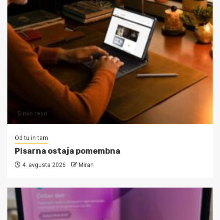
5 min read
Od tu in tam
Pisarna ostaja pomembna
4. avgusta 2026
Miran