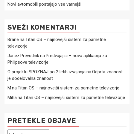
Novi avtomobili postajajo vse varnejši
SVEŽI KOMENTARJI
Titan OS – najnovejši sistem za pametne
Brane
na
televizorje
Predvajaj.si – nova aplikacija za
Janez Prevodnik
na
Philipsove televizorje
O projektu SPOZNAJ po 2 letih izvajanja
Odprta znanost
na
je sodelovalna znanost
Titan OS – najnovejši sistem za pametne televizorje
M
na
Titan OS – najnovejši sistem za pametne televizorje
Miha
na
PRETEKLE OBJAVE
Pretekle