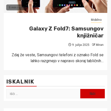
5 min read
Mobilno
Galaxy Z Fold7: Samsungov
knjižničar
9. julija 2025
Miran
Zdaj že veste, Samsungovi telefoni z oznako Fold se
lahko razgrnejo v napravo skoraj tabličnih…
ISKALNIK
Išči: