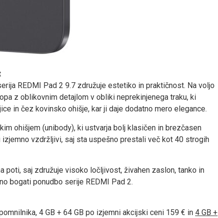
t
rija REDMI Pad 2 9.7 združuje estetiko in praktičnost. Na voljo
stopa z oblikovnim detajlom v obliki neprekinjenega traku, ki
ice in čez kovinsko ohišje, kar ji daje dodatno mero elegance.
m ohišjem (unibody), ki ustvarja bolj klasičen in brezčasen
i izjemno vzdržljivi, saj sta uspešno prestali več kot 40 strogih
 poti, saj združuje visoko ločljivost, živahen zaslon, tanko in
tno bogati ponudbo serije REDMI Pad 2.
 pomnilnika, 4 GB + 64 GB po izjemni akcijski ceni 159 € in
4 GB +