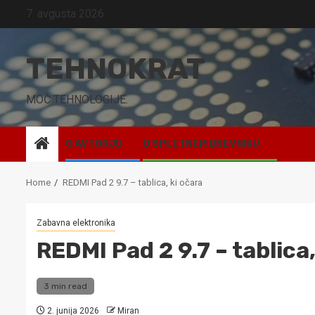
Skip
7. avgusta 2026
to
content
TEHNOKRAT
MOČ TEHNOLOGIJE.
O AVTORJU
O SPLETNEM DNEVNIKU
Home
REDMI Pad 2 9.7 – tablica, ki očara
Zabavna elektronika
REDMI Pad 2 9.7 – tablica,
3 min read
2. junija 2026
Miran