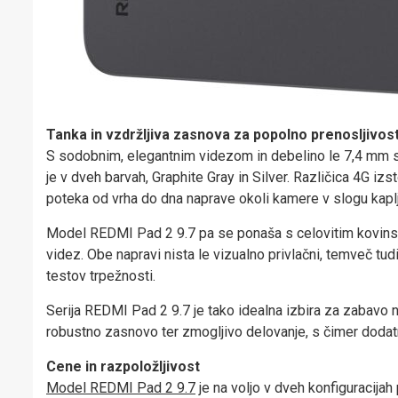
Tanka in vzdržljiva zasnova za popolno prenosljivos
S sodobnim, elegantnim videzom in debelino le 7,4 mm se
je v dveh barvah, Graphite Gray in Silver. Različica 4G iz
poteka od vrha do dna naprave okoli kamere v slogu kaplj
Model REDMI Pad 2 9.7 pa se ponaša s celovitim kovinski
videz. Obe napravi nista le vizualno privlačni, temveč tud
testov trpežnosti.
Serija REDMI Pad 2 9.7 je tako idealna izbira za zabavo na
robustno zasnovo ter zmogljivo delovanje, s čimer doda
Cene in razpoložljivost
Model REDMI Pad 2 9.7
je na voljo v dveh konfiguracijah