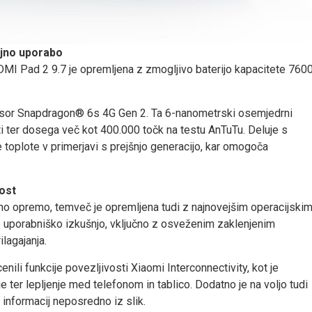
ajno uporabo
REDMI Pad 2 9.7 je opremljena z zmogljivo baterijo kapacitete 760
cesor Snapdragon® 6s 4G Gen 2. Ta 6-nanometrski osemjedrni
i ter dosega več kot 400.000 točk na testu AnTuTu. Deluje s
e toplote v primerjavi s prejšnjo generacijo, kar omogoča
ost
jno opremo, temveč je opremljena tudi z najnovejšim operacijski
o uporabniško izkušnjo, vključno z osveženim zaklenjenim
lagajanja.
li funkcije povezljivosti Xiaomi Interconnectivity, kot je
 ter lepljenje med telefonom in tablico. Dodatno je na voljo tudi
 informacij neposredno iz slik.