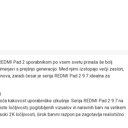
 REDMI Pad 2 uporabnikom po vsem svetu prinaša še bolj
rimerjavi s prejšnjo generacijo. Med njimi izstopajo večji zaslon,
asnova, zaradi česar je serija REDMI Pad 2 9.7 idealna za
t
določa kakovost uporabniške izkušnje. Serija REDMI Pad 2 9.7 na
te ločljivosti, poglobljenih vizualov in naravnih barv na velikem
soki 2K ločljivosti, širok barvni razpon pa zagotavlja realistično