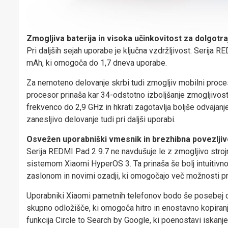
Zmogljiva baterija in visoka učinkovitost za dolgotr
Pri daljših sejah uporabe je ključna vzdržljivost. Serija 
mAh, ki omogoča do 1,7 dneva uporabe.
Za nemoteno delovanje skrbi tudi zmogljiv mobilni pro
procesor prinaša kar 34-odstotno izboljšanje zmogljivost
frekvenco do 2,9 GHz in hkrati zagotavlja boljše odvajanj
zanesljivo delovanje tudi pri daljši uporabi.
Osvežen uporabniški vmesnik in brezhibna povezljiv
Serija REDMI Pad 2 9.7 ne navdušuje le z zmogljivo stro
sistemom Xiaomi HyperOS 3. Ta prinaša še bolj intuitivn
zaslonom in novimi ozadji, ki omogočajo več možnosti pri
Uporabniki Xiaomi pametnih telefonov bodo še posebej ceni
skupno odložišče, ki omogoča hitro in enostavno kopiranje
funkcija Circle to Search by Google, ki poenostavi iskanje