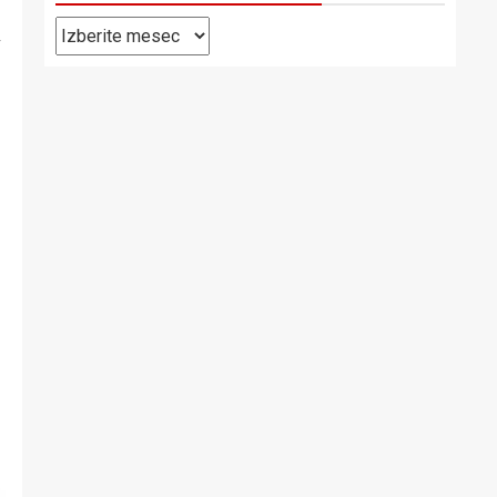
Pretekle
v
objave