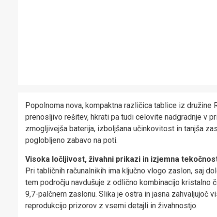
Popolnoma nova, kompaktna različica tablice iz družine
prenosljivo rešitev, hkrati pa tudi celovite nadgradnje v p
zmogljivejša baterija, izboljšana učinkovitost in tanjša z
poglobljeno zabavo na poti.
Visoka ločljivost, živahni prikazi in izjemna tekočnos
Pri tabličnih računalnikih ima ključno vlogo zaslon, saj 
tem področju navdušuje z odlično kombinacijo kristalno čis
9,7-palčnem zaslonu. Slika je ostra in jasna zahvaljujoč vi
reprodukcijo prizorov z vsemi detajli in živahnostjo.