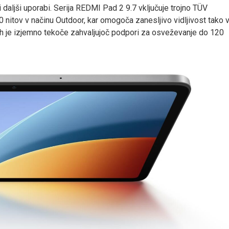
aljši uporabi. Serija REDMI Pad 2 9.7 vključuje trojno TÜV
00 nitov v načinu Outdoor, kar omogoča zanesljivo vidljivost tako 
ah je izjemno tekoče zahvaljujoč podpori za osveževanje do 120