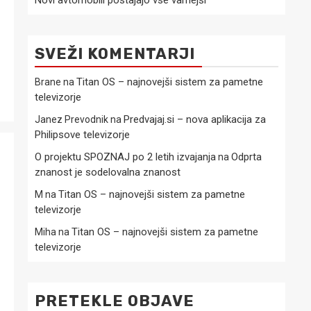
Novi avtomobili postajajo vse varnejši
SVEŽI KOMENTARJI
Titan OS – najnovejši sistem za pametne
Brane
na
televizorje
Predvajaj.si – nova aplikacija za
Janez Prevodnik
na
Philipsove televizorje
O projektu SPOZNAJ po 2 letih izvajanja
Odprta
na
znanost je sodelovalna znanost
Titan OS – najnovejši sistem za pametne
M
na
televizorje
Titan OS – najnovejši sistem za pametne
Miha
na
televizorje
PRETEKLE OBJAVE