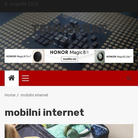
Skip
8. avgusta 2026
to
content
TEHNOKRAT
MOČ TEHNOLOGIJE.
Primary
Menu
Home
mobilni internet
mobilni internet