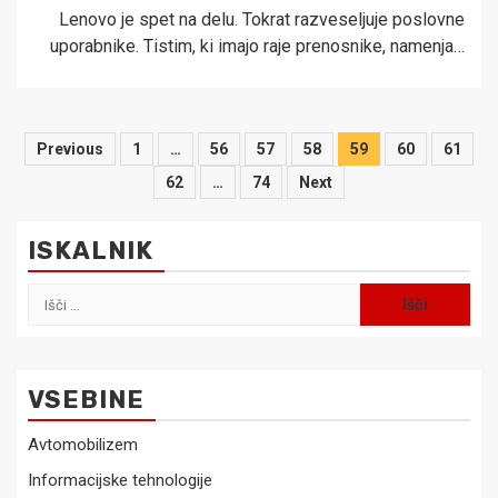
Lenovo je spet na delu. Tokrat razveseljuje poslovne
uporabnike. Tistim, ki imajo raje prenosnike, namenja…
Številčenje
Previous
1
…
56
57
58
59
60
61
prispevkov
62
…
74
Next
ISKALNIK
Išči:
VSEBINE
Avtomobilizem
Informacijske tehnologije