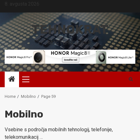
Skip
8. avgusta 2026
to
content
TEHNOKRAT
MOČ TEHNOLOGIJE.
Primary
Menu
Home
Mobilno
Page 59
Mobilno
Vsebine s področja mobilnih tehnologij, telefonije,
telekomunikacij …