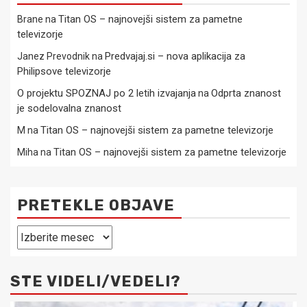
Titan OS – najnovejši sistem za pametne
Brane
na
televizorje
Predvajaj.si – nova aplikacija za
Janez Prevodnik
na
Philipsove televizorje
O projektu SPOZNAJ po 2 letih izvajanja
Odprta znanost
na
je sodelovalna znanost
Titan OS – najnovejši sistem za pametne televizorje
M
na
Titan OS – najnovejši sistem za pametne televizorje
Miha
na
PRETEKLE OBJAVE
Pretekle
objave
STE VIDELI/VEDELI?