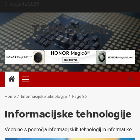
Skip
9. avgusta 2026
to
content
TEHNOKRAT
MOČ TEHNOLOGIJE.
Primary
Menu
Home
Informacijske tehnologije
Page 86
Informacijske tehnologije
Vsebine s področja informacijskih tehnologij in informatike.