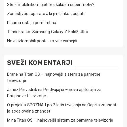
Ste z mobilnikom ujeli res kakšen super motiv?
Zanesljivost aparatov, ki jim lahko zaupate
Pisarna ostaja pomembna
Tehnokratko: Samsung Galaxy Z Fold8 Ultra
Novi avtomobili postajajo vse varnejši
SVEŽI KOMENTARJI
Titan OS – najnovejši sistem za pametne
Brane
na
televizorje
Predvajaj.si – nova aplikacija za
Janez Prevodnik
na
Philipsove televizorje
O projektu SPOZNAJ po 2 letih izvajanja
Odprta znanost
na
je sodelovalna znanost
Titan OS – najnovejši sistem za pametne televizorje
M
na