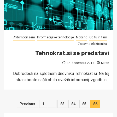
1 min read
Avtomobilizem
Informacijske tehnologije
Mobilno
Od tu in tam
Zabavna elektronika
Tehnokrat.si se predstavi
17. decembra 2013
Miran
Dobrodošli na spletnem dnevniku Tehnokrat.si. Na tej
strani boste našli obilo svežih informacij, zgodb in…
Številčenje
Previous
1
…
83
84
85
86
prispevkov