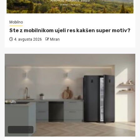
3 min read
Mobilno
Ste z mobilnikom ujeli res kakšen super motiv?
4. avgusta 2026
Miran
3 min read