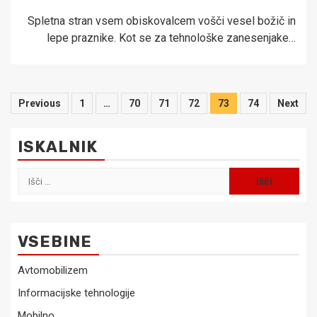
Spletna stran vsem obiskovalcem vošči vesel božič in
lepe praznike. Kot se za tehnološke zanesenjake…
Številčenje
Previous
1
…
70
71
72
73
74
Next
prispevkov
ISKALNIK
Išči:
VSEBINE
Avtomobilizem
Informacijske tehnologije
Mobilno