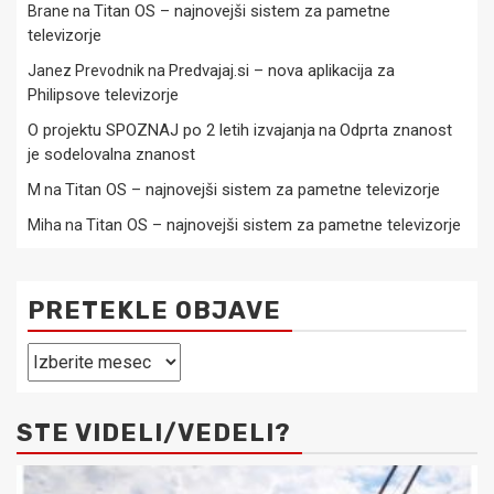
Titan OS – najnovejši sistem za pametne
Brane
na
televizorje
Predvajaj.si – nova aplikacija za
Janez Prevodnik
na
Philipsove televizorje
O projektu SPOZNAJ po 2 letih izvajanja
Odprta znanost
na
je sodelovalna znanost
Titan OS – najnovejši sistem za pametne televizorje
M
na
Titan OS – najnovejši sistem za pametne televizorje
Miha
na
PRETEKLE OBJAVE
Pretekle
objave
STE VIDELI/VEDELI?