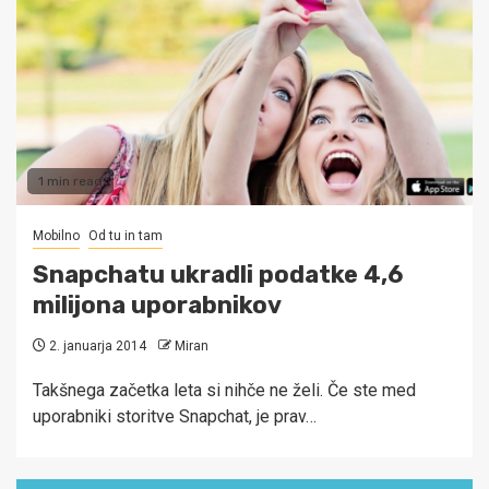
1 min read
Mobilno
Od tu in tam
Snapchatu ukradli podatke 4,6
milijona uporabnikov
2. januarja 2014
Miran
Takšnega začetka leta si nihče ne želi. Če ste med
uporabniki storitve Snapchat, je prav…