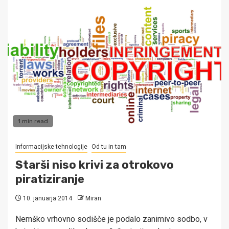
1 min read
Informacijske tehnologije
Od tu in tam
Starši niso krivi za otrokovo
piratiziranje
10. januarja 2014
Miran
Nemško vrhovno sodišče je podalo zanimivo sodbo, v