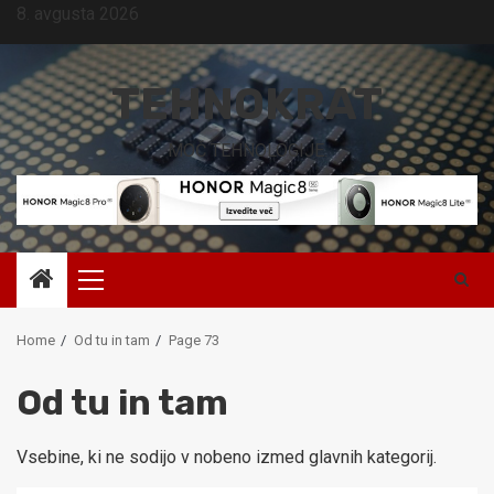
Skip
8. avgusta 2026
to
content
TEHNOKRAT
MOČ TEHNOLOGIJE.
Primary
Menu
Home
Od tu in tam
Page 73
Od tu in tam
Vsebine, ki ne sodijo v nobeno izmed glavnih kategorij.