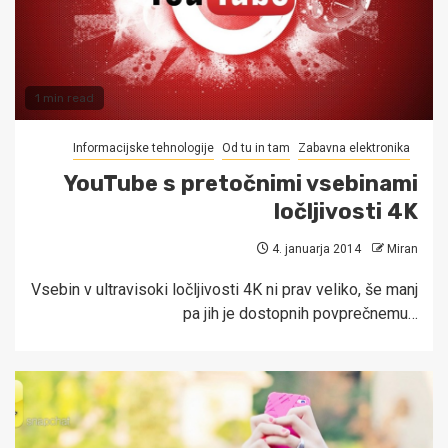
1 min read
Informacijske tehnologije
Od tu in tam
Zabavna elektronika
YouTube s pretočnimi vsebinami
ločljivosti 4K
4. januarja 2014
Miran
Vsebin v ultravisoki ločljivosti 4K ni prav veliko, še manj
pa jih je dostopnih povprečnemu…