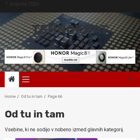
Skip
7. avgusta 2026
to
content
TEHNOKRAT
MOČ TEHNOLOGIJE.
Primary
Menu
Home
Od tu in tam
Page 66
Od tu in tam
Vsebine, ki ne sodijo v nobeno izmed glavnih kategorij.