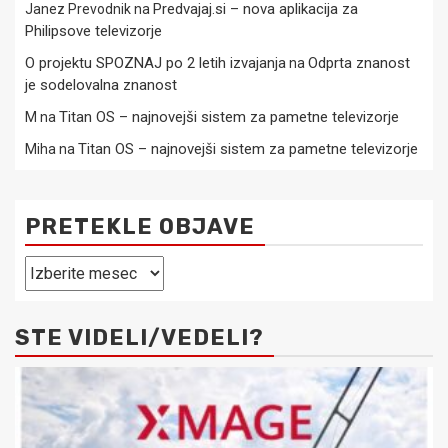
Predvajaj.si – nova aplikacija za
Janez Prevodnik
na
Philipsove televizorje
O projektu SPOZNAJ po 2 letih izvajanja
Odprta znanost
na
je sodelovalna znanost
Titan OS – najnovejši sistem za pametne televizorje
M
na
Titan OS – najnovejši sistem za pametne televizorje
Miha
na
PRETEKLE OBJAVE
Pretekle
objave
STE VIDELI/VEDELI?