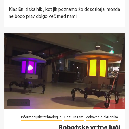
Klasični tiskalniki, kot jih poznamo že desetletja, menda
ne bodo prav dolgo več med nami….
1 min read
Informacijske tehnologije
Od tu in tam
Zabavna elektronika
Robotske vrtne luči