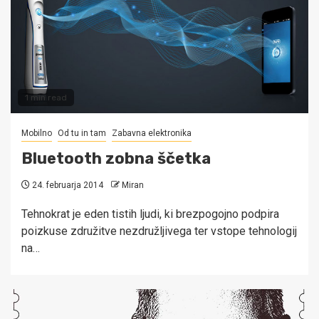
1 min read
Mobilno
Od tu in tam
Zabavna elektronika
Bluetooth zobna ščetka
24. februarja 2014
Miran
Tehnokrat je eden tistih ljudi, ki brezpogojno podpira
poizkuse združitve nezdružljivega ter vstope tehnologij
na…