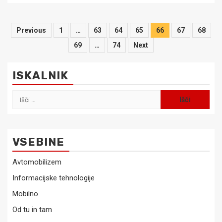
Številčenje
Previous
1
…
63
64
65
66
67
68
prispevkov
69
…
74
Next
ISKALNIK
Išči:
VSEBINE
Avtomobilizem
Informacijske tehnologije
Mobilno
Od tu in tam